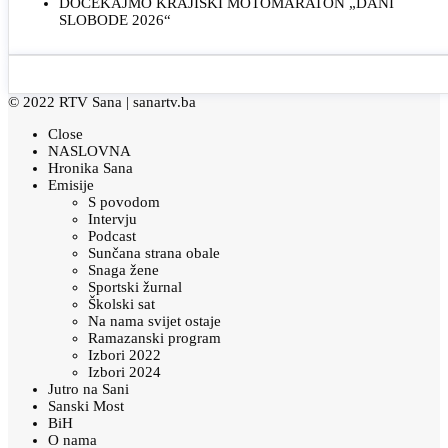
DOČEKAJMO KRAJIŠKI MOTOMARATON „DANI
SLOBODE 2026“
© 2022 RTV Sana |
sanartv.ba
Close
NASLOVNA
Hronika Sana
Emisije
S povodom
Intervju
Podcast
Sunčana strana obale
Snaga žene
Sportski žurnal
Školski sat
Na nama svijet ostaje
Ramazanski program
Izbori 2022
Izbori 2024
Jutro na Sani
Sanski Most
BiH
O nama