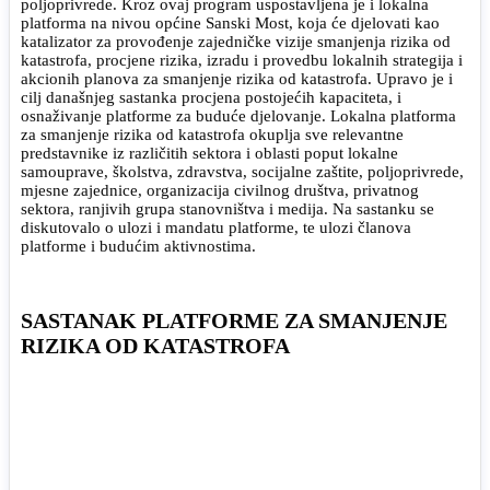
poljoprivrede. Kroz ovaj program uspostavljena je i lokalna
platforma na nivou općine Sanski Most, koja će djelovati kao
katalizator za provođenje zajedničke vizije smanjenja rizika od
katastrofa, procjene rizika, izradu i provedbu lokalnih strategija i
akcionih planova za smanjenje rizika od katastrofa. Upravo je i
cilj današnjeg sastanka procjena postojećih kapaciteta, i
osnaživanje platforme za buduće djelovanje. Lokalna platforma
za smanjenje rizika od katastrofa okuplja sve relevantne
predstavnike iz različitih sektora i oblasti poput lokalne
samouprave, školstva, zdravstva, socijalne zaštite, poljoprivrede,
mjesne zajednice, organizacija civilnog društva, privatnog
sektora, ranjivih grupa stanovništva i medija. Na sastanku se
diskutovalo o ulozi i mandatu platforme, te ulozi članova
platforme i budućim aktivnostima.
SASTANAK PLATFORME ZA SMANJENJE
RIZIKA OD KATASTROFA