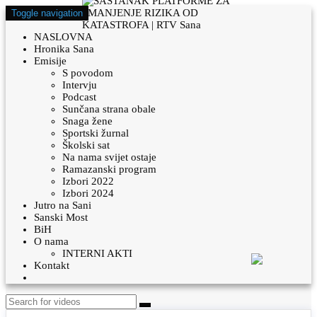
Toggle navigation
NASLOVNA
Hronika Sana
Emisije
S povodom
Intervju
Podcast
Sunčana strana obale
Snaga žene
Sportski žurnal
Školski sat
Na nama svijet ostaje
Ramazanski program
Izbori 2022
Izbori 2024
Jutro na Sani
Sanski Most
BiH
O nama
INTERNI AKTI
Kontakt