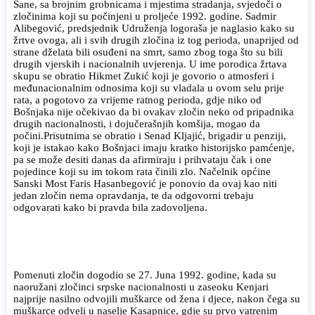
Sane, sa brojnim grobnicama i mjestima stradanja, svjedoči o
zločinima koji su počinjeni u proljeće 1992. godine. Sadmir
Alibegović, predsjednik Udruženja logoraša je naglasio kako su
žrtve ovoga, ali i svih drugih zločina iz tog perioda, unaprijed od
strane dželata bili osuđeni na smrt, samo zbog toga što su bili
drugih vjerskih i nacionalnih uvjerenja. U ime porodica žrtava
skupu se obratio Hikmet Zukić koji je govorio o atmosferi i
međunacionalnim odnosima koji su vladala u ovom selu prije
rata, a pogotovo za vrijeme ratnog perioda, gdje niko od
Bošnjaka nije očekivao da bi ovakav zločin neko od pripadnika
drugih nacionalnosti, i dojučerašnjih komšija, mogao da
počini.Prisutnima se obratio i Senad Kljajić, brigadir u penziji,
koji je istakao kako Bošnjaci imaju kratko historijsko pamćenje,
pa se može desiti danas da afirmiraju i prihvataju čak i one
pojedince koji su im tokom rata činili zlo. Načelnik općine
Sanski Most Faris Hasanbegović je ponovio da ovaj kao niti
jedan zločin nema opravdanja, te da odgovorni trebaju
odgovarati kako bi pravda bila zadovoljena.
Pomenuti zločin dogodio se 27. Juna 1992. godine, kada su
naoružani zločinci srpske nacionalnosti u zaseoku Kenjari
najprije nasilno odvojili muškarce od žena i djece, nakon čega su
muškarce odveli u naselje Kasapnice, gdje su prvo vatrenim