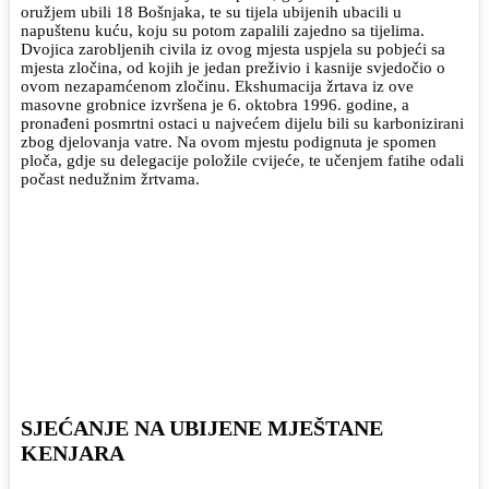
oružjem ubili 18 Bošnjaka, te su tijela ubijenih ubacili u
napuštenu kuću, koju su potom zapalili zajedno sa tijelima.
Dvojica zarobljenih civila iz ovog mjesta uspjela su pobjeći sa
mjesta zločina, od kojih je jedan preživio i kasnije svjedočio o
ovom nezapamćenom zločinu. Ekshumacija žrtava iz ove
masovne grobnice izvršena je 6. oktobra 1996. godine, a
pronađeni posmrtni ostaci u najvećem dijelu bili su karbonizirani
zbog djelovanja vatre. Na ovom mjestu podignuta je spomen
ploča, gdje su delegacije položile cvijeće, te učenjem fatihe odali
počast nedužnim žrtvama.
SJEĆANJE NA UBIJENE MJEŠTANE
KENJARA