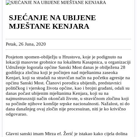
SJEĆANJE NA UBIJENE
MJEŠTANE KENJARA
Petak, 26 Juna, 2020
Posjetom spomen-obilježju u Hrustovu, koje je podignuto na
lokaciji masovne grobnice na lokalitetu Kasapnica, u organizaciji
Udruženje logoraša općine Sanski Most danas je obilježena 28
godišnjca zločina koji je počinjen nad mještanima zaseoka
Kenjari, koji su stradali na stravičan način na početku agresije na
općinu Sanski Most. Članovi porodica ubijenih, predstavnici
političkog i vjerskog života općine, kao i brojni građani, odali su
danas počast ubijenim mještanima Kenjara, koji su na
najmustruozniji način okončali živote, u stravičnom zločinu koji
su počinile njihove komšije srpske nacionalnosti. Nažalost, ni do
dana današnjeg ovaj zločin nije procesuiran, niti je ko krivično
odgovarao.
Glavni sanski imam Mirza ef. Žerić je istakao kako cijela dolina