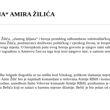
A“ AMIRA ŽILIĆA
Žilića, „zlatnog ljiljana“ i heroja proteklog odbrambeno oslobodilačko
a Žilića, predstavnici društveno političkog i vjerskog života, te brojni 
voga mjesta. O herojskom putu ovog heroja govorio je njegov ratni sabo
je izgrađeno u Amirovu čast na trgu koji nosi njegovo ime, u samom sre
jiške brigade dogodila se na ratištu kod Visokog, prilikom slamanja nepr
ije Amir Žilić bio je najmlađi komandant u redovima Armije RBiH i kom
94. godine, naredbom štaba Vrhovne komande Armije RBiH, posthumno je
Bešića koji se nalazi u haremu mjesne džamije. Bešić je bio jedan od 