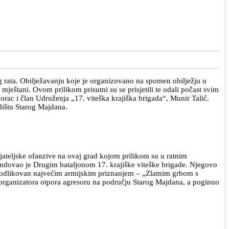
g rata. Obilježavanju koje je organizovano na spomen obilježju u
mještani. Ovom prilikom prisutni su se prisjetili te odali počast svim
rac i član Udruženja „17. viteška krajiška brigada“, Munir Talić.
dištu Starog Majdana.
ijateljske ofanzive na ovaj grad kojom prilikom su u ratnim
andovao je Drugim bataljonom 17. krajiške viteške brigade. Njegovo
 odlikovan najvećim armijskim priznanjem – „Zlatnim grbom s
organizatora otpora agresoru na području Starog Majdana, a poginuo