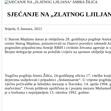
SJEĆANJE NA „ZLATNOG LJILJAN
Srijeda, 6 Januara, 2021
U Starom Majdanu danas je obilježena 28. godišnjica pogibije Amira 
centru Starog Majdana, prisustvovali su članovi porodice rahmetli Amir
poginulim pripadnicima Armije RBiH i civilnim žrtvama agresije iz o
Brojne delegacije potom su položile cvijeće na spomen obilježje ko
Tragična pogibija Amira Žilića, 24-godišnjeg oficira 17. viteške kra
dejstvima sudjelovali i pripadnici „Sedamnaeste“. U vrijeme pogib
vječno počivalište je šehidsko mezarje u Travniku. 14. aprila 19
mačevima”. Ovom prilikom upriličena je i posjeta mezaru Muhameda 
je u borbama s neprijateljem 13. oktobra 1992. godine.