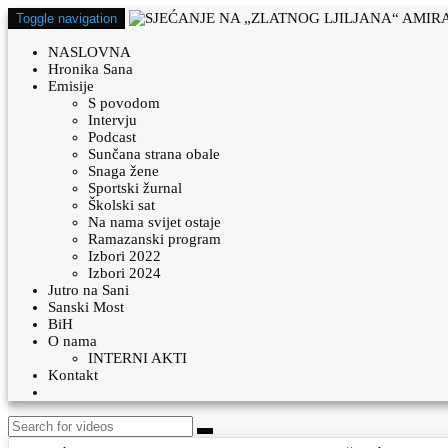
Toggle navigation
NASLOVNA
Hronika Sana
Emisije
S povodom
Intervju
Podcast
Sunčana strana obale
Snaga žene
Sportski žurnal
Školski sat
Na nama svijet ostaje
Ramazanski program
Izbori 2022
Izbori 2024
Jutro na Sani
Sanski Most
BiH
O nama
INTERNI AKTI
Kontakt