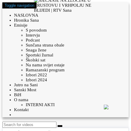
Toggle navigation
NASLOVNA
Hronika Sana
Emisije
S povodom
Intervju
Podcast
Sunčana strana obale
Snaga žene
Sportski žurnal
Školski sat
Na nama svijet ostaje
Ramazanski program
Izbori 2022
Izbori 2024
Jutro na Sani
Sanski Most
BiH
O nama
INTERNI AKTI
Kontakt