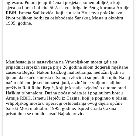
agresoru. Potom je upriličena i posjeta spomen obilježju koje
sjeća na borca i oficira 502. slavne brigade Petog korpusa Armije
RBiH, Ismeta Sadikovića, koji je u selu Hrustovu položio svoj
život prilikom borbi za oslobođenje Sanskog Mosta u oktobru
1995. godine.
Manifestacija je nastavljena na Vrhopljskom mostu gdje su
pripadnici srpskih snaga prije 28 godina silom dotjerali mještane
zaseoka Begići. Nakon fizičkog maltretiranja, nedužni ljudi su
tjerani da skaču s mosta u Sanu, a zločinci su pucali u njih. Na taj
način ubijeno je sedamnaest ljudi, a zločin je voljom sudbine
preživio Raif Raho Begić, koji je kasnije svjedočio o tome pred
Haškim tribunalom. Dužna počast odata je i poginulom borcu
Armije RBiH, Ismetu Hepiću iz Cazina, koji je poginuo u blizini
vrhpoljskog mosta u operaciji oslobađanja ovog dijela općine
Sanski Most u oktobru 1995. godine. Ispred Grada Cazina
prisutnima se obratio Jusuf Bajraktarević.