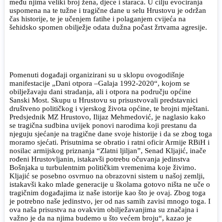
među njima veliki broj žena, djece i staraca. U cilju evociranja
uspomena na te tužne i tragične dane u selu Hrustovu je održan
čas historije, te je učenjem fatihe i polaganjem cvijeća na
šehidsko spomen obilježje odata dužna počast žrtvama agresije.
Pomenuti događaji organizirani su u sklopu ovogodišnje
manifestacije „Dani otpora –Galaja 1992-2020“, kojom se
obilježavaju dani stradanja, ali i otpora na području općine
Sanski Most. Skupu u Hrustovu su prisustvovali predstavnici
društveno političkog i vjerskog života općine, te brojni mještani.
Predsjednik MZ Hrustovo, Ilijaz Mehmedović, je naglasio kako
se tragična sudbina uvijek ponovi narodima koji prestanu da
njeguju sjećanje na tragične dane svoje historije i da se zbog toga
moramo sjećati. Prisutnima se obratio i ratni oficir Armije RBiH i
nosilac armijskog priznanja “Zlatni ljiljan”, Senad Kljajić, inače
rođeni Hrustovljanin, istakavši potrebu očuvanja jedinstva
Bošnjaka u turbulentnim političkim vremenima koje živimo.
Kljajić se posebno osvrnuo na obrazovni sistem u našoj zemlji,
istakavši kako mlade generacije u školama gotovo ništa ne uče o
tragičnim događajima iz naše istorije kao što je ovaj. Zbog toga
je potrebno naše jedinstvo, jer od nas samih zavisi mnogo toga. I
ova naša prisustva na ovakvim obilježavanjima su značajna i
važno je da na njima budemo u što većem broju“, kazao je