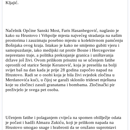
Kljajić.
Načelnik Općine Sanski Most, Faris Hasanbegović, naglasio je
kako su Hrustovo i Vrhpolje mjesta najvećeg stradanja na našim
prostorima i zauzimaju posebno mjestu u kolektivnom pamćenju
Bošnjaka ovog kraja. Istakao je kako ne smijemo gubiti vjeru i
samopuzdanje, iako medijski rat protiv Bosne i Hercegovine
neprestano traje, a politika prekrajanje granica i uništavanja
države još živi. Ovom prilikom prisutni su se učenjem fatihe
oprostili od starice Senije Keranović, koja je preselila na bolji
svijet baš na dan kada je prije 28 godina započeo napad na
Hrustovo. Radi se o osobi koja je bila živi svjedok zločina u
Merdanovića kući, u čijoj se garaži sklonilo trideset mještana
koje su zločinci zasuli granatama i bombama. Zločinački pir
preživjelo je svega pet osoba.
Učenjem fatihe i polaganjem cvijeća na spomen obillježje odata
je počast i hadži Almazu Zukiću, koji je prilikom napada na
Hrustovo smogao snage i hrabrosti da se oružano suprotstavi