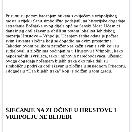
Prisutni su potom bacanjem buketa s cvijećem s vrhpoljskog
mosta u rijeku Sanu simbolično podsjetili na historijske događaje
i stradanje Bošnjaka ovog dijela općine Sanski Most. Učesnici
današnjeg obilježavanja obišli su potom lokalitet šehidskog
mezarja Hrustovo – Vrhpolje. Učenjem fatihe odata je počast
svim žrtvama zločina koji se dogodio na ovim prostorima.
Također, ovom prilikom zatraženo je kažnjavanje svih koji su
sudjelovali u zločinima počinjenim u Hrustovu i Vrhpolju, kako
neposrednih izvršilaca, tako i njihovih naredbodavaca. učesnici
ovoga događaja nošenjem bijelih traka oko ruke dali su
simboličnu podršku obilježavanju zločina u susjednom Prijedoru,
i događaju “Dan bijelih traka” koji je održan u tom gradu.
SJEĆANJE NA ZLOČINE U HRUSTOVU I
VRHPOLJU NE BLIJEDI