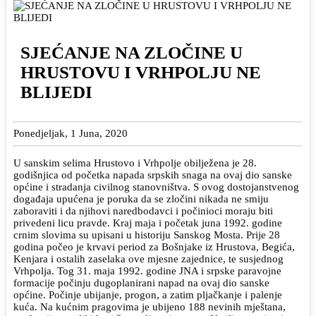
SJEĆANJE NA ZLOČINE U
HRUSTOVU I VRHPOLJU NE
BLIJEDI
Ponedjeljak, 1 Juna, 2020
U sanskim selima Hrustovo i Vrhpolje obilježena je 28.
godišnjica od početka napada srpskih snaga na ovaj dio sanske
općine i stradanja civilnog stanovništva. S ovog dostojanstvenog
događaja upućena je poruka da se zločini nikada ne smiju
zaboraviti i da njihovi naredbodavci i počinioci moraju biti
privedeni licu pravde. Kraj maja i početak juna 1992. godine
crnim slovima su upisani u historiju Sanskog Mosta. Prije 28
godina počeo je krvavi period za Bošnjake iz Hrustova, Begića,
Kenjara i ostalih zaselaka ove mjesne zajednice, te susjednog
Vrhpolja. Tog 31. maja 1992. godine JNA i srpske paravojne
formacije počinju dugoplanirani napad na ovaj dio sanske
općine. Počinje ubijanje, progon, a zatim pljačkanje i palenje
kuća. Na kućnim pragovima je ubijeno 188 nevinih mještana,