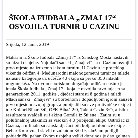
ŠKOLA FUDBALA „ZMAJ 17“
OSVOJILA TURNIR U CAZINU
Srijeda, 12 Juna, 2019
Mališani iz Škole fudbala „Zmaj 17“ iz Sanskog Mosta nastavili
su nizati uspjehe. Najmlađi sanski „Zmajevi“ su u Cazinu osvojili
prvo mjesto na izuzetno jakom turniru. U Cazinu je proteklog
vikenda održan 4. Međunarodni malonogometni turnir za mlađe
uzrasne kategorije uz učešće 40 ekipa sa preko 350 mladih
nogometaša. Na ovom sportskom događaju odličan nastup je
imala Škola fudbala „Zmaj 17“ koja je osvojila prvo mjesto sa
generacijom 2011. godište , dječaci starosti 8 godina i mlađi.
Mladi sanski „Zmajevi“ su borbenom i dopadljvom igrom zauzeli
prvo mjesto u svojoj grupi, a pobijedili su sve protivničke ekipe i
to : Kolibri Bihać 3:0, OFK Bihać 2:0, Talent Cazin 3:O, a istim
rezultatom svaldali su i ekipu Gomila iz Stijene . Zatim su u
polufinalnoj utakmici sa visokih 4:0 pobijedili ekipu Ostrožac iz
Cazina, a u finalu su sanski dječaci bili bolji od domaće ekipe
Behar Koprivna i slavili rezultatom 3:0 i zasluženo podigli
pobjednički pehar. Ovom uspjehu veliki doprinos je dao golman