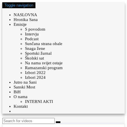
Toggle navigation
NASLOVNA
Hronika Sana
Emisije
S povodom
Intervju
Podcast
Sunčana strana obale
Snaga žene
Sportski žurnal
Školski sat
Na nama svijet ostaje
Ramazanski program
Izbori 2022
Izbori 2024
Jutro na Sani
Sanski Most
BiH
O nama
INTERNI AKTI
Kontakt