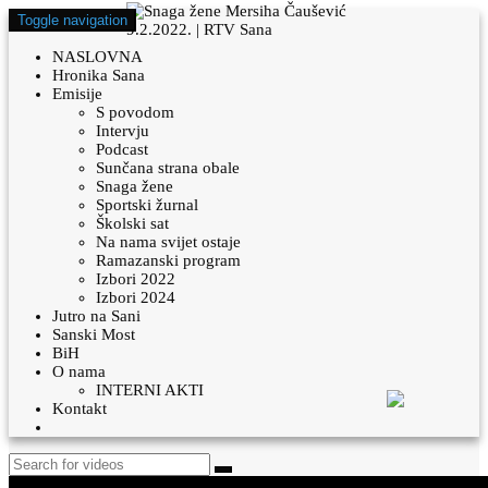
Toggle navigation
NASLOVNA
Hronika Sana
Emisije
S povodom
Intervju
Podcast
Sunčana strana obale
Snaga žene
Sportski žurnal
Školski sat
Na nama svijet ostaje
Ramazanski program
Izbori 2022
Izbori 2024
Jutro na Sani
Sanski Most
BiH
O nama
INTERNI AKTI
Kontakt