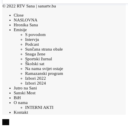
© 2022 RTV Sana |
sanartv.ba
Close
NASLOVNA
Hronika Sana
Emisije
S povodom
Intervju
Podcast
Sunčana strana obale
Snaga žene
Sportski žurnal
Školski sat
Na nama svijet ostaje
Ramazanski program
Izbori 2022
Izbori 2024
Jutro na Sani
Sanski Most
BiH
O nama
INTERNI AKTI
Kontakt
×