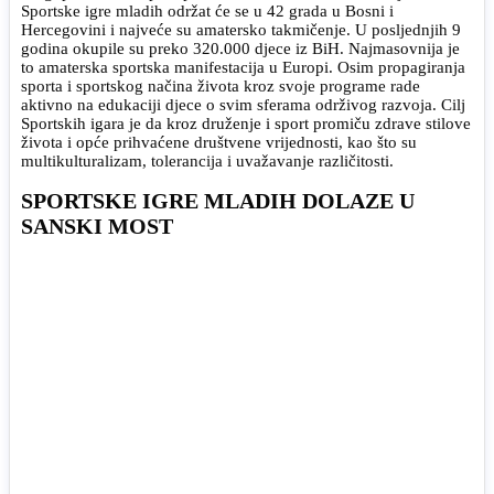
Sportske igre mladih održat će se u 42 grada u Bosni i
Hercegovini i najveće su amatersko takmičenje. U posljednjih 9
godina okupile su preko 320.000 djece iz BiH. Najmasovnija je
to amaterska sportska manifestacija u Europi. Osim propagiranja
sporta i sportskog načina života kroz svoje programe rade
aktivno na edukaciji djece o svim sferama održivog razvoja. Cilj
Sportskih igara je da kroz druženje i sport promiču zdrave stilove
života i opće prihvaćene društvene vrijednosti, kao što su
multikulturalizam, tolerancija i uvažavanje različitosti.
SPORTSKE IGRE MLADIH DOLAZE U
SANSKI MOST