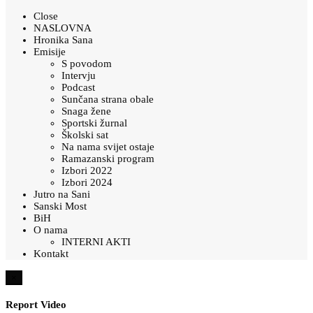
Close
NASLOVNA
Hronika Sana
Emisije
S povodom
Intervju
Podcast
Sunčana strana obale
Snaga žene
Sportski žurnal
Školski sat
Na nama svijet ostaje
Ramazanski program
Izbori 2022
Izbori 2024
Jutro na Sani
Sanski Most
BiH
O nama
INTERNI AKTI
Kontakt
×
Report Video