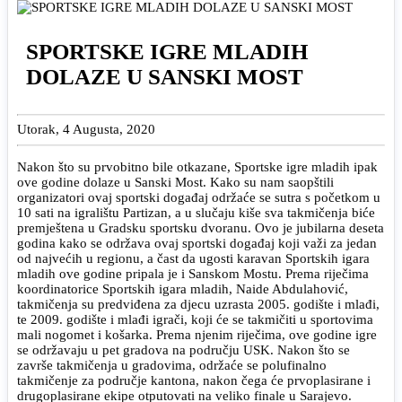
SPORTSKE IGRE MLADIH
DOLAZE U SANSKI MOST
Utorak, 4 Augusta, 2020
Nakon što su prvobitno bile otkazane, Sportske igre mladih ipak
ove godine dolaze u Sanski Most. Kako su nam saopštili
organizatori ovaj sportski događaj održaće se sutra s početkom u
10 sati na igralištu Partizan, a u slučaju kiše sva takmičenja biće
premještena u Gradsku sportsku dvoranu. Ovo je jubilarna deseta
godina kako se održava ovaj sportski događaj koji važi za jedan
od najvećih u regionu, a čast da ugosti karavan Sportskih igara
mladih ove godine pripala je i Sanskom Mostu. Prema riječima
koordinatorice Sportskih igara mladih, Naide Abdulahović,
takmičenja su predviđena za djecu uzrasta 2005. godište i mlađi,
te 2009. godište i mlađi igrači, koji će se takmičiti u sportovima
mali nogomet i košarka. Prema njenim riječima, ove godine igre
se održavaju u pet gradova na području USK. Nakon što se
završe takmičenja u gradovima, održaće se polufinalno
takmičenje za područje kantona, nakon čega će prvoplasirane i
drugoplasirane ekipe otputovati na veliko finale u Sarajevo.