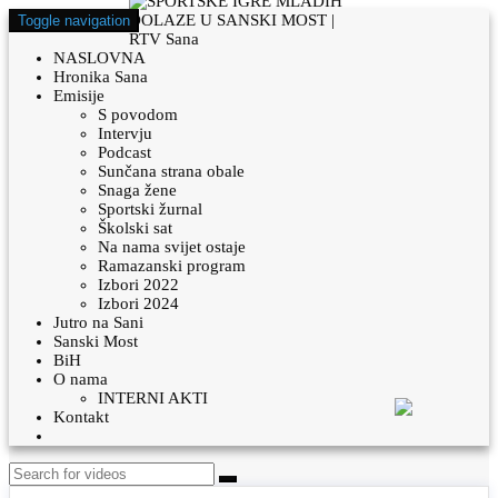
Toggle navigation
NASLOVNA
Hronika Sana
Emisije
S povodom
Intervju
Podcast
Sunčana strana obale
Snaga žene
Sportski žurnal
Školski sat
Na nama svijet ostaje
Ramazanski program
Izbori 2022
Izbori 2024
Jutro na Sani
Sanski Most
BiH
O nama
INTERNI AKTI
Kontakt