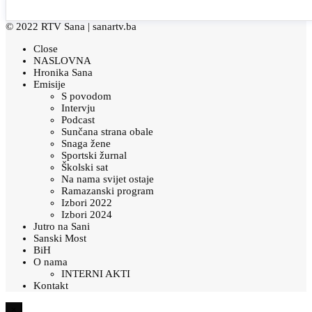
© 2022 RTV Sana |
sanartv.ba
Close
NASLOVNA
Hronika Sana
Emisije
S povodom
Intervju
Podcast
Sunčana strana obale
Snaga žene
Sportski žurnal
Školski sat
Na nama svijet ostaje
Ramazanski program
Izbori 2022
Izbori 2024
Jutro na Sani
Sanski Most
BiH
O nama
INTERNI AKTI
Kontakt
×