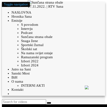
Toggle navigation
NASLOVNA
Hronika Sana
Emisije
S povodom
Intervju
Podcast
Sunčana strana obale
Snaga žene
Sportski žurnal
Školski sat
Na nama svijet ostaje
Ramazanski program
Izbori 2022
Izbori 2024
Jutro na Sani
Sanski Most
BiH
O nama
INTERNI AKTI
Kontakt