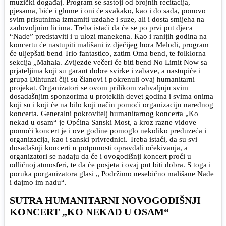
muzički događaj. Program se sastoji od brojnih recitacija,
pjesama, biće i glume i oni će svakako, kao i do sada, ponovo
svim prisutnima izmamiti uzdahe i suze, ali i dosta smijeha na
zadovoljnim licima. Treba istaći da će se po prvi put djeca
“Nade” predstaviti i u ulozi manekena. Kao i ranijih godina na
koncertu će nastupiti mališani iz dječijeg hora Melodi, program
će uljepšati bend Trio fantastico, zatim Oma bend, te folklorna
sekcija „Mahala. Zvijezde večeri će biti bend No Limit Now sa
prjateljima koji su garant dobre svirke i zabave, a nastupiće i
grupa Dihtunzi čiji su članovi i pokrenuli ovaj humanitarni
projekat. Organizatori se ovom prilikom zahvaljuju svim
dosadašnjim sponzorima u proteklih devet godina i svima onima
koji su i koji će na bilo koji način pomoći organizaciju narednog
koncerta. Generalni pokrovitelj humanitarnog koncerta „Ko
nekad u osam“ je Općina Sanski Most, a kroz razne vidove
pomoći koncert je i ove godine pomoglo nekoliko preduzeća i
organizacija, kao i sanski privrednici. Treba istaći, da su svi
dosadašnji koncerti u potpunosti opravdali očekivanja, a
organizatori se nadaju da će i ovogodišnji koncert proći u
odličnoj atmosferi, te da će posjeta i ovaj put biti dobra. S toga i
poruka porganizatora glasi „ Podržimo nesebično mališane Nade
i dajmo im nadu“.
SUTRA HUMANITARNI NOVOGODIŠNJI
KONCERT „KO NEKAD U OSAM“