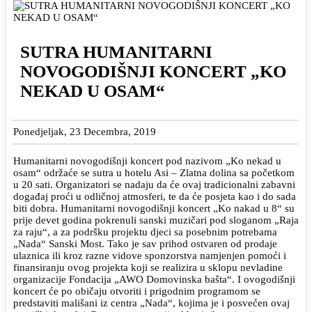
SUTRA HUMANITARNI
NOVOGODIŠNJI KONCERT „KO
NEKAD U OSAM“
Ponedjeljak, 23 Decembra, 2019
Humanitarni novogodišnji koncert pod nazivom „Ko nekad u
osam“ održaće se sutra u hotelu Asi – Zlatna dolina sa početkom
u 20 sati. Organizatori se nadaju da će ovaj tradicionalni zabavni
događaj proći u odličnoj atmosferi, te da će posjeta kao i do sada
biti dobra. Humanitarni novogodišnji koncert „Ko nakad u 8“ su
prije devet godina pokrenuli sanski muzičari pod sloganom „Raja
za raju“, a za podršku projektu djeci sa posebnim potrebama
„Nada“ Sanski Most. Tako je sav prihod ostvaren od prodaje
ulaznica ili kroz razne vidove sponzorstva namjenjen pomoći i
finansiranju ovog projekta koji se realizira u sklopu nevladine
organizacije Fondacija „AWO Domovinska bašta“. I ovogodišnji
koncert će po običaju otvoriti i prigodnim programom se
predstaviti mališani iz centra „Nada“, kojima je i posvećen ovaj