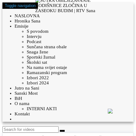
Toggle navigation
NASLOVNA
Hronika Sana
Emisije
S povodom
Intervju
Podcast
Sunčana strana obale
Snaga žene
Sportski žurnal
Školski sat
Na nama svijet ostaje
Ramazanski program
Izbori 2022
Izbori 2024
Jutro na Sani
Sanski Most
BiH
O nama
INTERNI AKTI
Kontakt