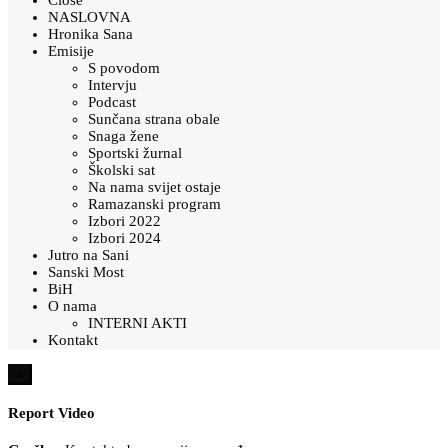
NASLOVNA
Hronika Sana
Emisije
S povodom
Intervju
Podcast
Sunčana strana obale
Snaga žene
Sportski žurnal
Školski sat
Na nama svijet ostaje
Ramazanski program
Izbori 2022
Izbori 2024
Jutro na Sani
Sanski Most
BiH
O nama
INTERNI AKTI
Kontakt
×
Report Video