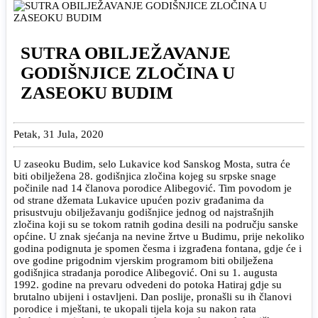
SUTRA OBILJEŽAVANJE
GODIŠNJICE ZLOČINA U
ZASEOKU BUDIM
Petak, 31 Jula, 2020
U zaseoku Budim, selo Lukavice kod Sanskog Mosta, sutra će
biti obilježena 28. godišnjica zločina kojeg su srpske snage
počinile nad 14 članova porodice Alibegović. Tim povodom je
od strane džemata Lukavice upućen poziv građanima da
prisustvuju obilježavanju godišnjice jednog od najstrašnjih
zločina koji su se tokom ratnih godina desili na području sanske
općine. U znak sjećanja na nevine žrtve u Budimu, prije nekoliko
godina podignuta je spomen česma i izgrađena fontana, gdje će i
ove godine prigodnim vjerskim programom biti obilježena
godišnjica stradanja porodice Alibegović. Oni su 1. augusta
1992. godine na prevaru odvedeni do potoka Hatiraj gdje su
brutalno ubijeni i ostavljeni. Dan poslije, pronašli su ih članovi
porodice i mještani, te ukopali tijela koja su nakon rata