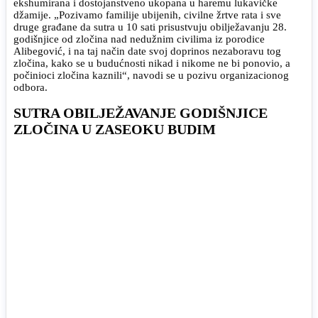
ekshumirana i dostojanstveno ukopana u haremu lukavičke
džamije. „Pozivamo familije ubijenih, civilne žrtve rata i sve
druge građane da sutra u 10 sati prisustvuju obilježavanju 28.
godišnjice od zločina nad nedužnim civilima iz porodice
Alibegović, i na taj način date svoj doprinos nezaboravu tog
zločina, kako se u budućnosti nikad i nikome ne bi ponovio, a
počinioci zločina kaznili“, navodi se u pozivu organizacionog
odbora.
SUTRA OBILJEŽAVANJE GODIŠNJICE
ZLOČINA U ZASEOKU BUDIM