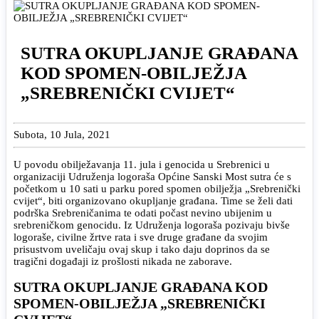
SUTRA OKUPLJANJE GRAĐANA
KOD SPOMEN-OBILJEŽJA
„SREBRENIČKI CVIJET“
Subota, 10 Jula, 2021
U povodu obilježavanja 11. jula i genocida u Srebrenici u
organizaciji Udruženja logoraša Općine Sanski Most sutra će s
početkom u 10 sati u parku pored spomen obilježja „Srebrenički
cvijet“, biti organizovano okupljanje građana. Time se želi dati
podrška Srebreničanima te odati počast nevino ubijenim u
srebreničkom genocidu. Iz Udruženja logoraša pozivaju bivše
logoraše, civilne žrtve rata i sve druge građane da svojim
prisustvom uveličaju ovaj skup i tako daju doprinos da se
tragični događaji iz prošlosti nikada ne zaborave.
SUTRA OKUPLJANJE GRAĐANA KOD
SPOMEN-OBILJEŽJA „SREBRENIČKI