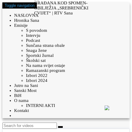
Toggle navigation
NASLOVNA
Hronika Sana
Emisije
S povodom
Intervju
Podcast
Sunčana strana obale
Snaga žene
Sportski žurnal
Školski sat
Na nama svijet ostaje
Ramazanski program
Izbori 2022
Izbori 2024
Jutro na Sani
Sanski Most
BiH
O nama
INTERNI AKTI
Kontakt