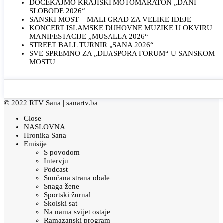
DOČEKAJMO KRAJIŠKI MOTOMARATON „DANI
SLOBODE 2026“
SANSKI MOST – MALI GRAD ZA VELIKE IDEJE
KONCERT ISLAMSKE DUHOVNE MUZIKE U OKVIRU
MANIFESTACIJE „MUSALLA 2026“
STREET BALL TURNIR „SANA 2026“
SVE SPREMNO ZA „DIJASPORA FORUM“ U SANSKOM
MOSTU
© 2022 RTV Sana |
sanartv.ba
Close
NASLOVNA
Hronika Sana
Emisije
S povodom
Intervju
Podcast
Sunčana strana obale
Snaga žene
Sportski žurnal
Školski sat
Na nama svijet ostaje
Ramazanski program