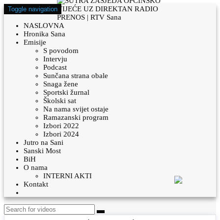
Toggle navigation
NASLOVNA
Hronika Sana
Emisije
S povodom
Intervju
Podcast
Sunčana strana obale
Snaga žene
Sportski žurnal
Školski sat
Na nama svijet ostaje
Ramazanski program
Izbori 2022
Izbori 2024
Jutro na Sani
Sanski Most
BiH
O nama
INTERNI AKTI
Kontakt