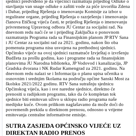
sjednici predviđeno je da vijećnici razmatraju prijedlog Odluke o
stavljanju van snage odluke o zaštiti vode za piće izvorišta Zdena
i Dabar, prijedlog Rješenja o imenovanju Komisije za izbor u
regulirane organe, prijedlog Rješenja o razrješenju i imenovanju
članova Etičkog vijeća časti, te prijedlog Rješenja o imenovanju
privremenog Upravnog odbora JU Centar za socijalni rad. Na
dnevnom redu naći će se i prijedlog Zaključka o ponovnom
razmatranju Programa rada sa Finansijskim planom JP RTV Sana
i JU Centar za socijalni rad za 2021. godinu, nakon što oba
pomenuta programa nisu usvojena na prethodnoj sjednici.
Općinsko vijeće na ovoj sjednici razmatraće Izvještaj o izvršenju
Budžeta za prošlu godinu, kao i programe rada sa finansijskim
planovima JU Narodna biblioteka, JP Vodovod i kanalizacija, JP
Gradska dvorana i NK Rudar Kamengrad za 2021. godinu. Na
dnevnom redu nalazi se i Informacija o planu upisa učenika u
osnovnim i srednjim školama na području općine Sanski Most za
školsku 2021/2022 godinu. RTV Sana sutrašnju sjednicu
Općinskog vijeća, kao i sve naredne sjednice, direktno će
prenositi u radijskom programu, tako da će kompletan tok
sjednice biti emitovan uživo u sklopu radio programa naše
medijske kuće. Ovom prilikom naglašavamo da može doći do
povremenih prekida u direktnom prenosu, odnosno u vrijeme
emitovanja centralne informativne emisije.
SUTRA ZASJEDA OPĆINSKO VIJEĆE UZ
DIREKTAN RADIO PRENOS