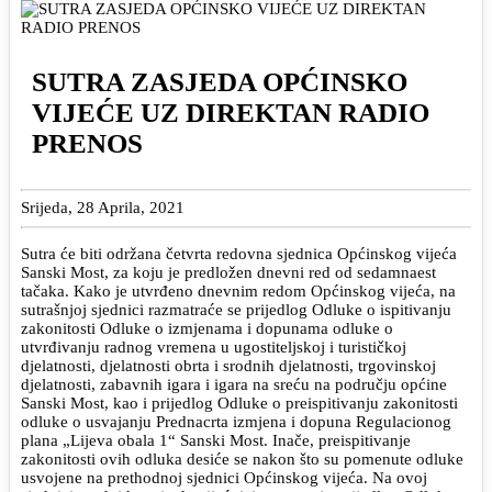
SUTRA ZASJEDA OPĆINSKO
VIJEĆE UZ DIREKTAN RADIO
PRENOS
Srijeda, 28 Aprila, 2021
Sutra će biti održana četvrta redovna sjednica Općinskog vijeća
Sanski Most, za koju je predložen dnevni red od sedamnaest
tačaka. Kako je utvrđeno dnevnim redom Općinskog vijeća, na
sutrašnjoj sjednici razmatraće se prijedlog Odluke o ispitivanju
zakonitosti Odluke o izmjenama i dopunama odluke o
utvrđivanju radnog vremena u ugostiteljskoj i turističkoj
djelatnosti, djelatnosti obrta i srodnih djelatnosti, trgovinskoj
djelatnosti, zabavnih igara i igara na sreću na području općine
Sanski Most, kao i prijedlog Odluke o preispitivanju zakonitosti
odluke o usvajanju Prednacrta izmjena i dopuna Regulacionog
plana „Lijeva obala 1“ Sanski Most. Inače, preispitivanje
zakonitosti ovih odluka desiće se nakon što su pomenute odluke
usvojene na prethodnoj sjednici Općinskog vijeća. Na ovoj