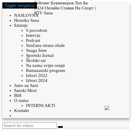
Toggle navigation
NASLOVNA
Hronika Sana
Emisije
S povodom
Intervju
Podcast
Sunčana strana obale
Snaga žene
Sportski žurnal
Školski sat
Na nama svijet ostaje
Ramazanski program
Izbori 2022
Izbori 2024
Jutro na Sani
Sanski Most
BiH
O nama
INTERNI AKTI
Kontakt