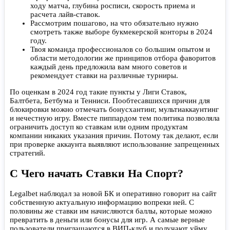
ходу матча, глубина росписи, скорость приема и
расчета лайв-ставок.
Рассмотрим пошагово, на что обязательно нужно
смотреть также выборе букмекерской конторы в 2024
году.
Твоя команда профессионалов со большим опытом и
области методологии же принципов отбора фаворитов
каждый день предложила вам много советов и
рекомендует ставки на различные турниры.
По оценкам в 2024 год такие пункты у Лиги Ставок,
Балтбета, Бетбума и Тенниси. Пообтесавшихся причин для
блокировки можно отмечать бонусхантинг, мультиаккаунтинг
и нечестную игру. Вместе пиппардом тем политика позволяла
ограничить доступ ко ставкам или одним продуктам
компании никаких указания причин. Потому так делают, если
при проверке аккаунта выявляют использование запрещенных
стратегий.
С Чего начать Ставки На Спорт?
Legalbet наблюдал за новой БК и оперативно говорит на сайт
собственную актуальную информацию вопреки ней. С
половины же ставки им начисляются баллы, которые можно
превратить в деньги или бонусы для игр. А самые верные
пользователи приглашаются в ВИП-клуб и получают уйму