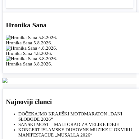
Hronika Sana
Hronika Sana 5.8.2026.
Hronika Sana 4.8.2026.
Hronika Sana 3.8.2026.
Najnoviji članci
DOČEKAJMO KRAJIŠKI MOTOMARATON „DANI
SLOBODE 2026“
SANSKI MOST – MALI GRAD ZA VELIKE IDEJE
KONCERT ISLAMSKE DUHOVNE MUZIKE U OKVIRU
MANIFESTACIJE „MUSALLA 2026“