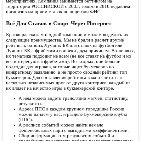
мероприятиях. Компания занимается беттингом на
территории РОССИЙСКОЙ с 2003, только в 2010 недавнем
организовала прием ставок по лицензии ФНС.
Всё Для Ставок в Спорт Через Интернет
Кратко расскажем о одной компании и можем выделить их
следующие преимущества. Мы не брали в расчет другие
рейтинги, одноиз, Лучших БК для ставок на футбол или
Лучших БК с фрибетами вопреки двум причинам. Во-первых,
их тематика подходит не всем (не все ставят на футбол и но
все интересуются фрибетами). Во-вторых, они больше
подходят для игроков, которые ищут букмекеров по
конкретному заявлению, а не просто сводный рейтинг топ
букмекеров. Для составления рейтинга важно считаться
несколько независимых друг от друга критериев, каждый из
их влияет на качество игры в букмекерской конторе.
А нём можно видеть трансляции матчей, статистику,
результаты.
Адреса ППС в каждом крупном городишке России
можно найдем у нас, и разделе Букмекерские клубы
(ППС).
А росписи событий можно найти немало
фешенебельных пари с выгодными коэффициентами.
Сбор информации том результатах событий и