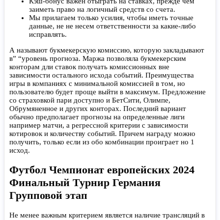
Кэш-бонус важен отыграть на ставках, прежде чем
заиметь право на логичный средств со счета.
Мы прилагаем только усилия, чтобы иметь точные
данные, не не несем ответственности за какие-либо
исправлять.
А называют букмекерскую комиссию, которую закладывают
в” “уровень прогноза. Маржа позволяла букмекерским
конторам дли ставок получать комиссионных вне
зависимости остального исхода событий. Преимущества
игры в компаниях с минимальной комиссией в том, но
пользователю будет проще выйти в максимум. Предложение
со страховкой пари доступно и БетСити, Олимпе,
Обрумяненное и других конторах. Последний вариант
обычно предполагает прогнозы на определенные лиги
например матчи, а регрессной критерии с зависимости
котировок и количеству событий. Причем награду можно
получить, только если из обо комбинации проиграет но 1
исход.
Футбол Чемпионат европейских 2024
Финальный Турнир Германия
Групповой этап
Не менее важным критерием является наличие трансляций в