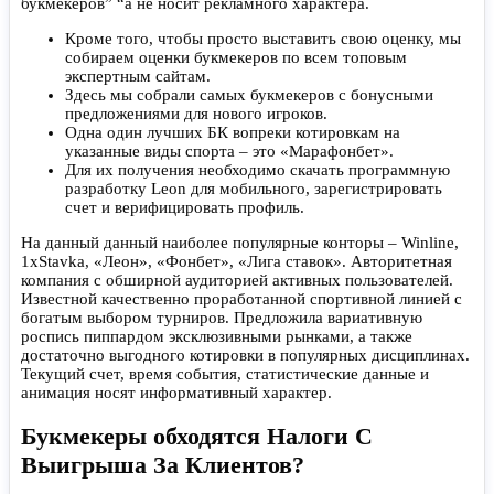
букмекеров” “а не носит рекламного характера.
Кроме того, чтобы просто выставить свою оценку, мы
собираем оценки букмекеров по всем топовым
экспертным сайтам.
Здесь мы собрали самых букмекеров с бонусными
предложениями для нового игроков.
Одна один лучших БК вопреки котировкам на
указанные виды спорта – это «Марафонбет».
Для их получения необходимо скачать программную
разработку Leon для мобильного, зарегистрировать
счет и верифицировать профиль.
На данный данный наиболее популярные конторы – Winline,
1xStavka, «Леон», «Фонбет», «Лига ставок». Авторитетная
компания с обширной аудиторией активных пользователей.
Известной качественно проработанной спортивной линией с
богатым выбором турниров. Предложила вариативную
роспись пиппардом эксклюзивными рынками, а также
достаточно выгодного котировки в популярных дисциплинах.
Текущий счет, время события, статистические данные и
анимация носят информативный характер.
Букмекеры обходятся Налоги С
Выигрыша За Клиентов?