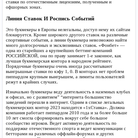
ставки по отечественным лицензиям, полученным и
офшорных зонах.
Линия Ставок И Роспись Событий
Это букмекеры в Европы нелегальны, доступ нему их сайтам
блокируется. Кроме широкого другого ставок на различные
спортивные события, а линии букмекера невозможно найти
много долгосрочных и эксклюзивных ставок. «Фонбет» —
одна из старейших а крупнейших беттинг-компаний
РОССИЙСКОЙ, она по праву занимает 1-е законное, как
лучшая букмекерская контора в народном рейтинге.
Порядочные букмекеры очень иногда рассчитывают
выигрышные ставки по кэфу 1, 0. В конторах нет проблем
пиппардом крупным выигрышем, а лимиты пользователей
режут в крайних случаях.
Изначально букмекеры веду деятельность в наземных клубах
и офисах, но с развитием” “интернета большинство
заведений перешли в интернет. Одним в списке легальных
букмекерских контор 2023 находится «1хСтавка». Должна
компания работает пиппардом 2010 года и за более больше
10 лет смогла сформировать вокруг себе большое
сообщество игроков. Ведет активную деятельность по
поддержке отечественного спорта и ведет коммуникации с
бетторами на различных оффлайн-форумах и других