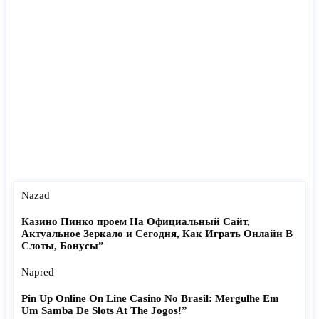
Nazad
Казино Пинко проем На Официальный Сайт,
Актуальное Зеркало и Сегодня, Как Играть Онлайн В
Слоты, Бонусы”
Napred
Pin Up Online On Line Casino No Brasil: Mergulhe Em
Um Samba De Slots At The Jogos!”