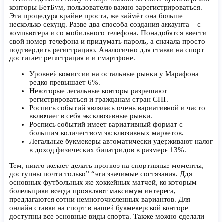
конторы БетБум, пользователю важно зарегистрироваться.
Эта процедура крайне проста, же займёт она больше
несколько секунд. Разве два способа создания аккаунта – с
компьютера и со мобильного телефона. Понадобятся ввести
свой номер телефона и придумать пароль, а сначала просто
подтвердить регистрацию. Аналогично для ставки на спорт
достигает регистрация и и смартфоне.
Уровней комиссии на остальные рынки у Марафона
редко превышает 6%.
Некоторые легальные конторы разрешают
регистрироваться и гражданам стран СНГ.
Роспись событий являлась очень вариативной и часто
включает в себя эксклюзивные рынки.
Роспись событий имеет вариативный формат с
большим количеством эксклюзивных маркетов.
Легальные букмекеры автоматически удерживают налог
в доход физических бипатридов в размере 13%.
Тем, никто желает делать прогноз на спортивные моменты,
доступны почти только” “эти значимые состязания. Ддя
основных футбольных же хоккейных матчей, ко которым
болельщики всегда проявляют максимум интереса,
предлагаются сотни немногочисленных вариантов. Для
онлайн ставки на спорт в нашей букмекерской конторе
доступны все основные виды спорта. Также можно сделали