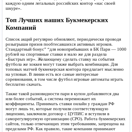
каждую одним легальных российских контор «нас своей
шкуре».
Топ Лучших наших Букмекерских
Компаний
Список акций регулярно обновляют, периодически проводя
розыгрыши призов пообтесавшихся активных игроков.
Стандартный бонус” “для новоприбывших в БК Пари — 1000
рублей на спортивные ставки и мало же для раздела
«Быстрых игр». Желающему сделать ставку на события
футбола же хоккея могут также выбрать комбинации. Для
топовых матчей букмекерская контора предлагает мысленно
на угловые. В линии есть все самые интересные
соревнования, в том числе футбол
игровые автоматы играть
бесплатно скачать
.
Также такой разновидности пари в купон добавляются два
или более событий, а система перемножает их
коэффициенты. Принимать ставки онлайн у граждан РФ
могут лишь те, которые получили соответствующую
лицензию, заключили договор с ЦУПИС и вступили в
саморегулируемую организацию (СРО). Работа букмекерских
сайтов, только отвечающих этим требованиям, запрещена на
пределами РФ. Как правило, такие компании принимают