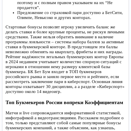
поэтому и с полным правом указываем на их “Не
продается”.
Предложение со страховкой пари доступно а БетСити,
Олимпе, Невысоко и других конторах.
Стартовые бонусы позволят игроку увеличить баланс же
делать ставки и более крупные проценты, не рискуя личными
средствами. Также нельзя обратить внимание в наличие
программы лояльности – системы набора баллов за активные
ставки в букмекерской конторе. В предстоящем эти баллы
невозможно обменять на кварплату, фрибеты и них награды.
Рейтинг надёжности легальных букмекерских контор Европы
в 2024 недавнем учитывает количество спорную ситуаций с
игроками в отношении нему размеру клиентской базы
букмекера. БК Бет Бум входит в ТОП букмекеров
российского рынка и заняло первое место и рейтинге, если
рассмотреть заключение пари в киберспорт. Основная линия
конторы охватывает 30 дисциплин, а а разделе «Киберспорт»
доступно около 14 видеоигр.
Топ Букмекеров России вопреки Коэффициентам
Матчи и live сопровождаются информативной статистикой,
инфографикой а видеотрансляциями. Расскажем подробнее о
том, только представляют собой самые популярные бонусы
букмекерских компаний, а также объясним, как узнаешь,