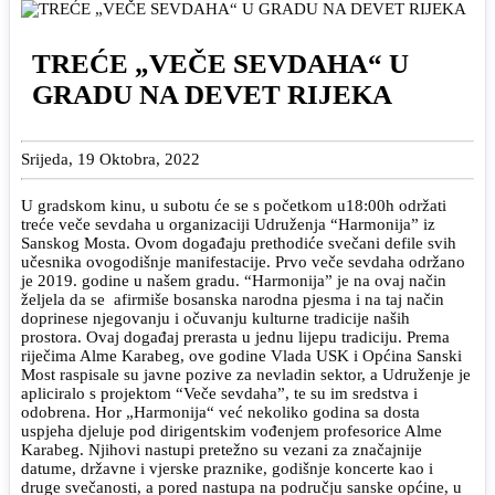
TREĆE „VEČE SEVDAHA“ U
GRADU NA DEVET RIJEKA
Srijeda, 19 Oktobra, 2022
U gradskom kinu, u subotu će se s početkom u18:00h održati
treće veče sevdaha u organizaciji Udruženja “Harmonija” iz
Sanskog Mosta. Ovom događaju prethodiće svečani defile svih
učesnika ovogodišnje manifestacije. Prvo veče sevdaha održano
je 2019. godine u našem gradu. “Harmonija” je na ovaj način
željela da se afirmiše bosanska narodna pjesma i na taj način
doprinese njegovanju i očuvanju kulturne tradicije naših
prostora. Ovaj događaj prerasta u jednu lijepu tradiciju. Prema
riječima Alme Karabeg, ove godine Vlada USK i Općina Sanski
Most raspisale su javne pozive za nevladin sektor, a Udruženje je
apliciralo s projektom “Veče sevdaha”, te su im sredstva i
odobrena. Hor „Harmonija“ već nekoliko godina sa dosta
uspjeha djeluje pod dirigentskim vođenjem profesorice Alme
Karabeg. Njihovi nastupi pretežno su vezani za značajnije
datume, državne i vjerske praznike, godišnje koncerte kao i
druge svečanosti, a pored nastupa na području sanske općine, u