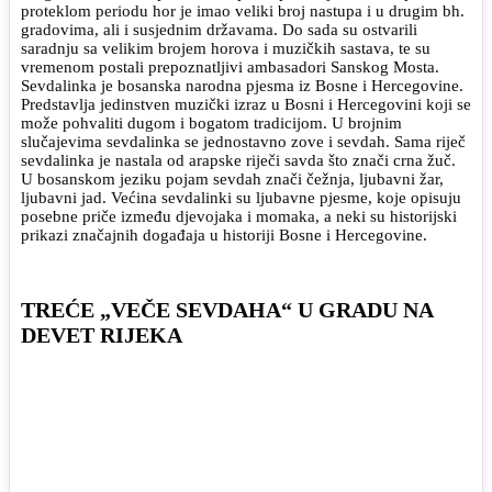
proteklom periodu hor je imao veliki broj nastupa i u drugim bh.
gradovima, ali i susjednim državama. Do sada su ostvarili
saradnju sa velikim brojem horova i muzičkih sastava, te su
vremenom postali prepoznatljivi ambasadori Sanskog Mosta.
Sevdalinka je bosanska narodna pjesma iz Bosne i Hercegovine.
Predstavlja jedinstven muzički izraz u Bosni i Hercegovini koji se
može pohvaliti dugom i bogatom tradicijom. U brojnim
slučajevima sevdalinka se jednostavno zove i sevdah. Sama riječ
sevdalinka je nastala od arapske riječi savda što znači crna žuč.
U bosanskom jeziku pojam sevdah znači čežnja, ljubavni žar,
ljubavni jad. Većina sevdalinki su ljubavne pjesme, koje opisuju
posebne priče između djevojaka i momaka, a neki su historijski
prikazi značajnih događaja u historiji Bosne i Hercegovine.
TREĆE „VEČE SEVDAHA“ U GRADU NA
DEVET RIJEKA