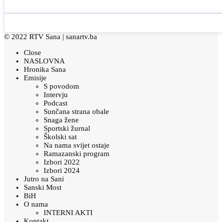
© 2022 RTV Sana |
sanartv.ba
Close
NASLOVNA
Hronika Sana
Emisije
S povodom
Intervju
Podcast
Sunčana strana obale
Snaga žene
Sportski žurnal
Školski sat
Na nama svijet ostaje
Ramazanski program
Izbori 2022
Izbori 2024
Jutro na Sani
Sanski Most
BiH
O nama
INTERNI AKTI
Kontakt