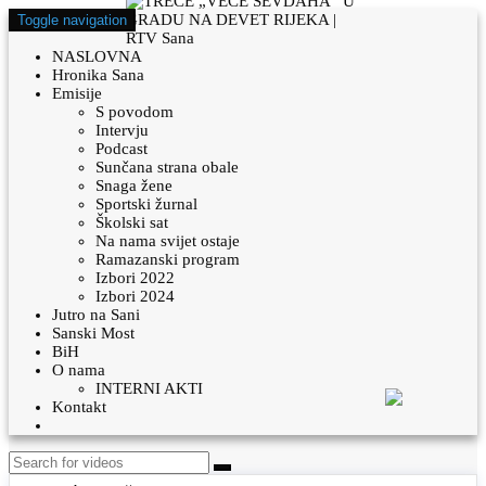
Toggle navigation
NASLOVNA
Hronika Sana
Emisije
S povodom
Intervju
Podcast
Sunčana strana obale
Snaga žene
Sportski žurnal
Školski sat
Na nama svijet ostaje
Ramazanski program
Izbori 2022
Izbori 2024
Jutro na Sani
Sanski Most
BiH
O nama
INTERNI AKTI
Kontakt