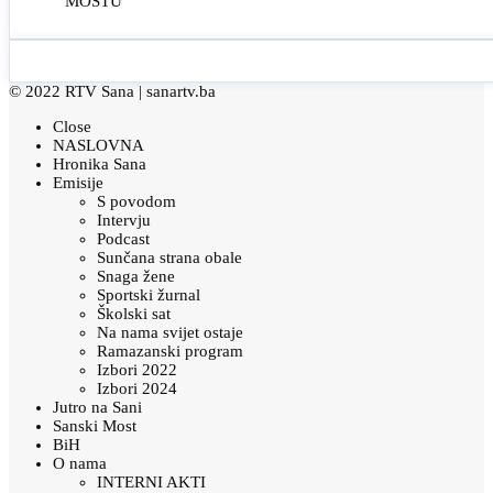
MOSTU
© 2022 RTV Sana |
sanartv.ba
Close
NASLOVNA
Hronika Sana
Emisije
S povodom
Intervju
Podcast
Sunčana strana obale
Snaga žene
Sportski žurnal
Školski sat
Na nama svijet ostaje
Ramazanski program
Izbori 2022
Izbori 2024
Jutro na Sani
Sanski Most
BiH
O nama
INTERNI AKTI