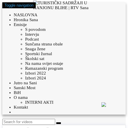
Toggle navigation
NASLOVNA
Hronika Sana
Emisije
S povodom
Intervju
Podcast
Sunčana strana obale
Snaga žene
Sportski žurnal
Školski sat
Na nama svijet ostaje
Ramazanski program
Izbori 2022
Izbori 2024
Jutro na Sani
Sanski Most
BiH
O nama
INTERNI AKTI
Kontakt