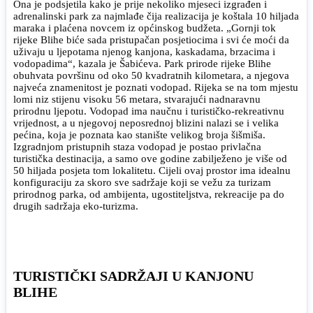
Ona je podsjetila kako je prije nekoliko mjeseci izgrađen i
adrenalinski park za najmlađe čija realizacija je koštala 10 hiljada
maraka i plaćena novcem iz općinskog budžeta. „Gornji tok
rijeke Blihe biće sada pristupačan posjetiocima i svi će moći da
uživaju u ljepotama njenog kanjona, kaskadama, brzacima i
vodopadima“, kazala je Šabićeva. Park prirode rijeke Blihe
obuhvata površinu od oko 50 kvadratnih kilometara, a njegova
najveća znamenitost je poznati vodopad. Rijeka se na tom mjestu
lomi niz stijenu visoku 56 metara, stvarajući nadnaravnu
prirodnu ljepotu. Vodopad ima naučnu i turističko-rekreativnu
vrijednost, a u njegovoj neposrednoj blizini nalazi se i velika
pećina, koja je poznata kao stanište velikog broja šišmiša.
Izgradnjom pristupnih staza vodopad je postao privlačna
turistička destinacija, a samo ove godine zabilježeno je više od
50 hiljada posjeta tom lokalitetu. Cijeli ovaj prostor ima idealnu
konfiguraciju za skoro sve sadržaje koji se vežu za turizam
prirodnog parka, od ambijenta, ugostiteljstva, rekreacije pa do
drugih sadržaja eko-turizma.
TURISTIČKI SADRŽAJI U KANJONU
BLIHE