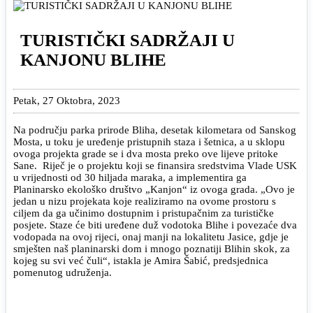
TURISTIČKI SADRŽAJI U
KANJONU BLIHE
Petak, 27 Oktobra, 2023
Na području parka prirode Bliha, desetak kilometara od Sanskog
Mosta, u toku je uređenje pristupnih staza i šetnica, a u sklopu
ovoga projekta grade se i dva mosta preko ove lijeve pritoke
Sane. Riječ je o projektu koji se finansira sredstvima Vlade USK
u vrijednosti od 30 hiljada maraka, a implementira ga
Planinarsko ekološko društvo „Kanjon“ iz ovoga grada. „Ovo je
jedan u nizu projekata koje realiziramo na ovome prostoru s
ciljem da ga učinimo dostupnim i pristupačnim za turističke
posjete. Staze će biti uređene duž vodotoka Blihe i povezaće dva
vodopada na ovoj rijeci, onaj manji na lokalitetu Jasice, gdje je
smješten naš planinarski dom i mnogo poznatiji Blihin skok, za
kojeg su svi već čuli“, istakla je Amira Šabić, predsjednica
pomenutog udruženja.