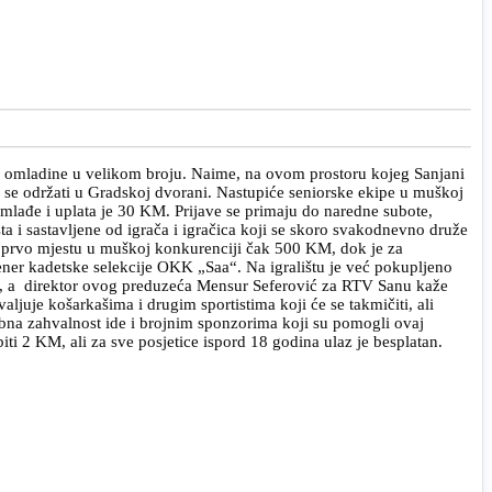
nja omladine u velikom broju. Naime, na ovom prostoru kojeg Sanjani
će se održati u Gradskoj dvorani. Nastupiće seniorske ekipe u muškoj
 mlađe i uplata je 30 KM. Prijave se primaju do naredne subote,
a i sastavljene od igrača i igračica koji se skoro svakodnevno druže
 za prvo mjestu u muškoj konkurenciji čak 500 KM, dok je za
er kadetske selekcije OKK „Saa“. Na igralištu je već pokupljeno
ana“, a direktor ovog preduzeća Mensur Seferović za RTV Sanu kaže
juje košarkašima i drugim sportistima koji će se takmičiti, ali
sebna zahvalnost ide i brojnim sponzorima koji su pomogli ovaj
ti 2 KM, ali za sve posjetice ispord 18 godina ulaz je besplatan.