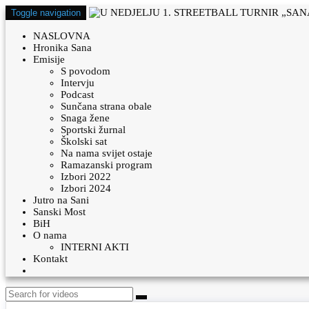
Toggle navigation
NASLOVNA
Hronika Sana
Emisije
S povodom
Intervju
Podcast
Sunčana strana obale
Snaga žene
Sportski žurnal
Školski sat
Na nama svijet ostaje
Ramazanski program
Izbori 2022
Izbori 2024
Jutro na Sani
Sanski Most
BiH
O nama
INTERNI AKTI
Kontakt