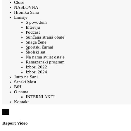
Close
NASLOVNA
Hronika Sana
Emisije
S povodom
Intervju
Podcast
Sunčana strana obale
Snaga žene
Sportski žurnal
Školski sat
Na nama svijet ostaje
Ramazanski program
Izbori 2022
Izbori 2024
Jutro na Sani
Sanski Most
BiH
O nama
INTERNI AKTI
Kontakt
×
Report Video