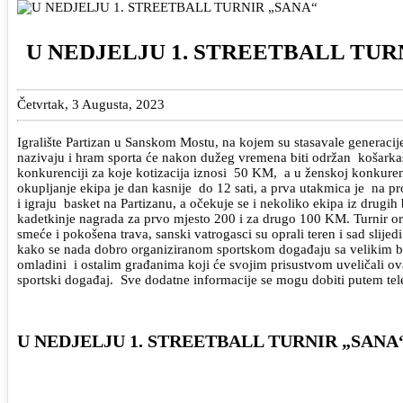
U NEDJELJU 1. STREETBALL TUR
Četvrtak, 3 Augusta, 2023
Igralište Partizan u Sanskom Mostu, na kojem su stasavale generaci
nazivaju i hram sporta će nakon dužeg vremena biti održan košarkaški
konkurenciji za koje kotizacija iznosi 50 KM, a u ženskoj konkurenc
okupljanje ekipa je dan kasnije do 12 sati, a prva utakmica je na p
i igraju basket na Partizanu, a očekuje se i nekoliko ekipa iz drug
kadetkinje nagrada za prvo mjesto 200 i za drugo 100 KM. Turnir o
smeće i pokošena trava, sanski vatrogasci su oprali teren i sad slij
kako se nada dobro organiziranom sportskom događaju sa velikim broj
omladini i ostalim građanima koji će svojim prisustvom uveličali ov
sportski događaj. Sve dodatne informacije se mogu dobiti putem telef
U NEDJELJU 1. STREETBALL TURNIR „SANA