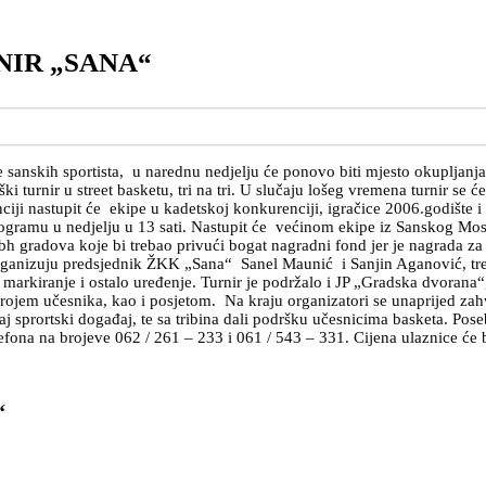
NIR „SANA“
je sanskih sportista, u narednu nedjelju će ponovo biti mjesto okuplja
 turnir u street basketu, tri na tri. U slučaju lošeg vremena turnir se 
iji nastupit će ekipe u kadetskoj konkurenciji, igračice 2006.godište i
rogramu u nedjelju u 13 sati. Nastupit će većinom ekipe iz Sanskog Most
ih bh gradova koje bi trebao privući bogat nagradni fond jer je nagrada
rganizuju predsjednik ŽKK „Sana“ Sanel Maunić i Sanjin Aganović, tren
edi markiranje i ostalo uređenje. Turnir je podržalo i JP „Gradska dvor
em učesnika, kao i posjetom. Na kraju organizatori se unaprijed zahval
aj sprortski događaj, te sa tribina dali podršku učesnicima basketa. Po
ona na brojeve 062 / 261 – 233 i 061 / 543 – 331. Cijena ulaznice će bi
“