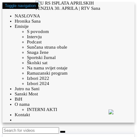
Toggle navigation
NASLOVNA
Hronika Sana
Emisije
S povodom
Intervju
Podcast
Sunčana strana obale
Snaga žene
Sportski žurnal
Školski sat
Na nama svijet ostaje
Ramazanski program
Izbori 2022
Izbori 2024
Jutro na Sani
Sanski Most
BiH
O nama
INTERNI AKTI
Kontakt