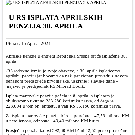
U RS ISPLATA APRILSKIH
PENZIJA 30. APRILA
Utorak, 16 Aprila, 2024
Aprilske penzije u entitetu Republika Srpska bit će isplaćene 30.
aprila.
-RS redovno izmiruje svoje obaveze, a 30. aprila isplatićemo
aprilsku penziju jer hoćemo da naši penzioneri provedu s novom
penzijom predstojeće prvomajske, uskršnje i slavske dane –
najavio je predsjednik RS Milorad Dodik.
Isplata martovske penzije počela je 8. aprila, a isplatom je
obuhvaćeno ukupno 283.280 korisnika prava, od čega je
228.094 u tom bh. entitetu, a van RS 55.186 korisnika prava.
Za isplatu martovske penzije bilo je potrebno 147,59 miliona KM
u neto iznosu, odnosno 149,40 miliona KM bruto.
Prosječna penzija iznosi 592,30 KM i čini 42,55 posto prosječne