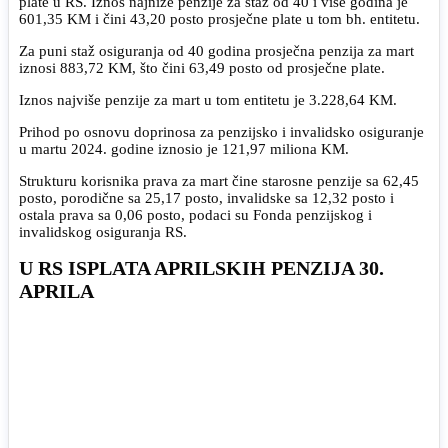
plate u RS. Iznos najniže penzije za staž od 40 i više godina je
601,35 KM i čini 43,20 posto prosječne plate u tom bh. entitetu.
Za puni staž osiguranja od 40 godina prosječna penzija za mart
iznosi 883,72 KM, što čini 63,49 posto od prosječne plate.
Iznos najviše penzije za mart u tom entitetu je 3.228,64 KM.
Prihod po osnovu doprinosa za penzijsko i invalidsko osiguranje
u martu 2024. godine iznosio je 121,97 miliona KM.
Strukturu korisnika prava za mart čine starosne penzije sa 62,45
posto, porodične sa 25,17 posto, invalidske sa 12,32 posto i
ostala prava sa 0,06 posto, podaci su Fonda penzijskog i
invalidskog osiguranja RS.
U RS ISPLATA APRILSKIH PENZIJA 30.
APRILA