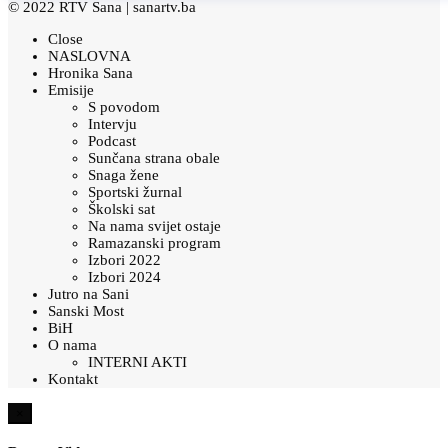
© 2022 RTV Sana |
sanartv.ba
Close
NASLOVNA
Hronika Sana
Emisije
S povodom
Intervju
Podcast
Sunčana strana obale
Snaga žene
Sportski žurnal
Školski sat
Na nama svijet ostaje
Ramazanski program
Izbori 2022
Izbori 2024
Jutro na Sani
Sanski Most
BiH
O nama
INTERNI AKTI
Kontakt
×