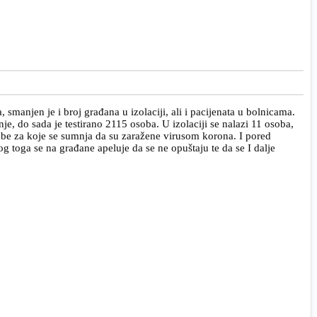
anjen je i broj građana u izolaciji, ali i pacijenata u bolnicama.
e, do sada je testirano 2115 osoba. U izolaciji se nalazi 11 osoba,
obe za koje se sumnja da su zaražene virusom korona. I pored
 toga se na građane apeluje da se ne opuštaju te da se I dalje