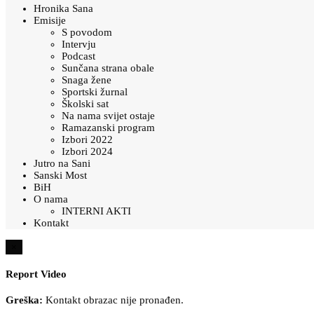
Hronika Sana
Emisije
S povodom
Intervju
Podcast
Sunčana strana obale
Snaga žene
Sportski žurnal
Školski sat
Na nama svijet ostaje
Ramazanski program
Izbori 2022
Izbori 2024
Jutro na Sani
Sanski Most
BiH
O nama
INTERNI AKTI
Kontakt
×
Report Video
Greška:
Kontakt obrazac nije pronađen.