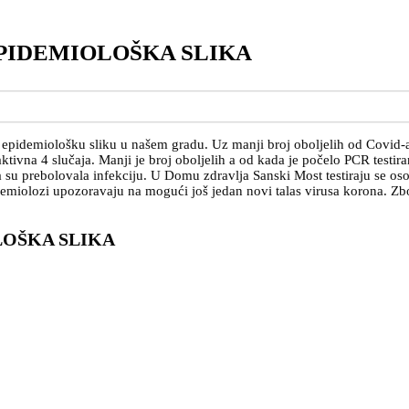
PIDEMIOLOŠKA SLIKA
demiološku sliku u našem gradu. Uz manji broj oboljelih od Covid-a, sm
vna 4 slučaja. Manji je broj oboljelih a od kada je počelo PCR testiranj
 su prebolovala infekciju. U Domu zdravlja Sanski Most testiraju se os
miolozi upozoravaju na mogući još jedan novi talas virusa korona. Zbog
OŠKA SLIKA