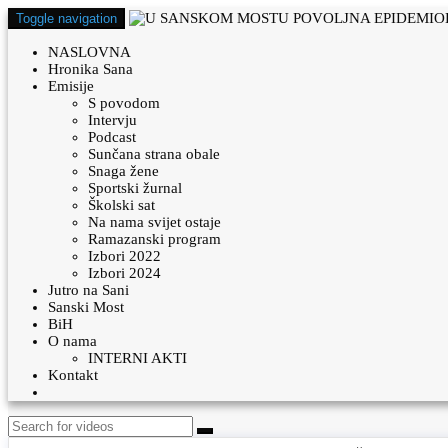
Toggle navigation
NASLOVNA
Hronika Sana
Emisije
S povodom
Intervju
Podcast
Sunčana strana obale
Snaga žene
Sportski žurnal
Školski sat
Na nama svijet ostaje
Ramazanski program
Izbori 2022
Izbori 2024
Jutro na Sani
Sanski Most
BiH
O nama
INTERNI AKTI
Kontakt