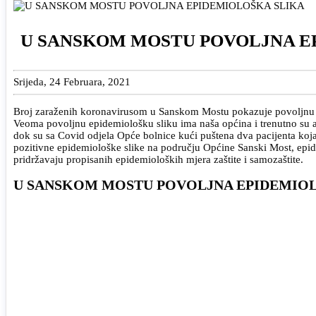
U SANSKOM MOSTU POVOLJNA E
Srijeda, 24 Februara, 2021
Broj zaraženih koronavirusom u Sanskom Mostu pokazuje povoljnu epi
Veoma povoljnu epidemiološku sliku ima naša općina i trenutno su akti
dok su sa Covid odjela Opće bolnice kući puštena dva pacijenta koja
pozitivne epidemiološke slike na području Općine Sanski Most, epide
pridržavaju propisanih epidemioloških mjera zaštite i samozaštite.
U SANSKOM MOSTU POVOLJNA EPIDEMIOL