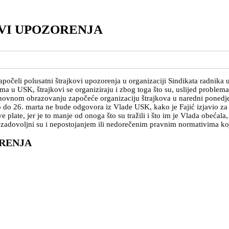
VI UPOZORENJA
očeli polusatni štrajkovi upozorenja u organizaciji Sindikata radnika
 u USK, štrajkovi se organiziraju i zbog toga što su, uslijed problema 
novnom obrazovanju započeće organizaciju štrajkova u naredni ponedje
ko do 26. marta ne bude odgovora iz Vlade USK, kako je Fajić izjavio z
plate, jer je to manje od onoga što su tražili i što im je Vlada obećala
nezadovoljni su i nepostojanjem ili nedorečenim pravnim normativima k
RENJA