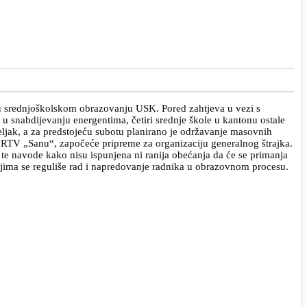
 u srednjoškolskom obrazovanju USK. Pored zahtjeva u vezi s
u snabdijevanju energentima, četiri srednje škole u kantonu ostale
ljak, a za predstojeću subotu planirano je održavanje masovnih
a RTV „Sanu“, započeće pripreme za organizaciju generalnog štrajka.
, te navode kako nisu ispunjena ni ranija obećanja da će se primanja
ojima se reguliše rad i napredovanje radnika u obrazovnom procesu.