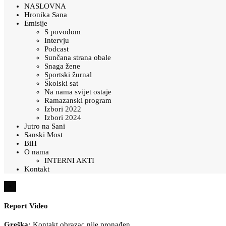
NASLOVNA
Hronika Sana
Emisije
S povodom
Intervju
Podcast
Sunčana strana obale
Snaga žene
Sportski žurnal
Školski sat
Na nama svijet ostaje
Ramazanski program
Izbori 2022
Izbori 2024
Jutro na Sani
Sanski Most
BiH
O nama
INTERNI AKTI
Kontakt
×
Report Video
Greška:
Kontakt obrazac nije pronađen.