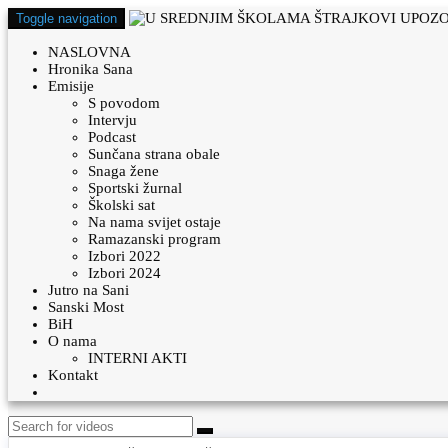
Toggle navigation
NASLOVNA
Hronika Sana
Emisije
S povodom
Intervju
Podcast
Sunčana strana obale
Snaga žene
Sportski žurnal
Školski sat
Na nama svijet ostaje
Ramazanski program
Izbori 2022
Izbori 2024
Jutro na Sani
Sanski Most
BiH
O nama
INTERNI AKTI
Kontakt