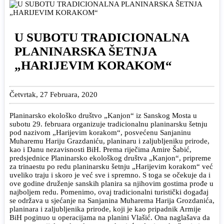
U SUBOTU TRADICIONALNA
PLANINARSKA ŠETNJA
„HARIJEVIM KORAKOM“
Četvrtak, 27 Februara, 2020
Planinarsko ekološko društvo „Kanjon“ iz Sanskog Mosta u
subotu 29. februara organizuje tradicionalnu planinarsku šetnju
pod nazivom „Harijevim korakom“, posvećenu Sanjaninu
Muharemu Hariju Grazdaniću, planinaru i zaljubljeniku prirode,
kao i Danu nezavisnosti BiH. Prema riječima Amire Šabić,
predsjednice Planinarsko ekološkog društva „Kanjon“, pripreme
za trinaestu po redu planinarsku šetnju „Harijevim korakom“ već
uveliko traju i skoro je već sve i spremno. S toga se očekuje da i
ove godine druženje sanskih planira sa njihovim gostima prođe u
najboljem redu. Pomenimo, ovaj tradicionalni turistički događaj
se održava u sjećanje na Sanjanina Muharema Harija Grozdanića,
planinara i zaljubljenika prirode, koji je kao pripadnik Armije
BiH poginuo u operacijama na planini Vlašić. Ona naglašava da