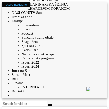
Toggle navigation
NASLOVNA
Hronika Sana
Emisije
S povodom
Intervju
Podcast
Sunčana strana obale
Snaga žene
Sportski žurnal
Školski sat
Na nama svijet ostaje
Ramazanski program
Izbori 2022
Izbori 2024
Jutro na Sani
Sanski Most
BiH
O nama
INTERNI AKTI
Kontakt