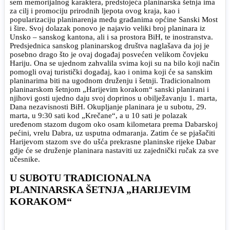
sem memorijalnog karaktera, predstojeća planinarska šetnja ima
za cilj i promociju prirodnih ljepota ovog kraja, kao i
popularizaciju planinarenja među građanima općine Sanski Most
i šire. Svoj dolazak ponovo je najavio veliki broj planinara iz
Unsko – sanskog kantona, ali i sa prostora BiH, te inostranstva.
Predsjednica sanskog planinarskog društva naglašava da joj je
posebno drago što je ovaj događaj posvećen velikom čovjeku
Hariju. Ona se ujednom zahvalila svima koji su na bilo koji način
pomogli ovaj turistički događaj, kao i onima koji će sa sanskim
planinarima biti na ugodnom druženju i šetnji. Tradicionalnom
planinarskom šetnjom „Harijevim korakom“ sanski planirani i
njihovi gosti ujedno daju svoj doprinos u obilježavanju 1. marta,
Dana nezavisnosti BiH. Okupljanje planinara je u subotu, 29.
marta, u 9:30 sati kod „Krečane“, a u 10 sati je polazak
uređenom stazom dugom oko osam kilometara prema Dabarskoj
pećini, vrelu Dabra, uz usputna odmaranja. Zatim će se pjašačiti
Harijevom stazom sve do ušća prekrasne planinske rijeke Dabar
gdje će se druženje planinara nastaviti uz zajednički ručak za sve
učesnike.
U SUBOTU TRADICIONALNA
PLANINARSKA ŠETNJA „HARIJEVIM
KORAKOM“