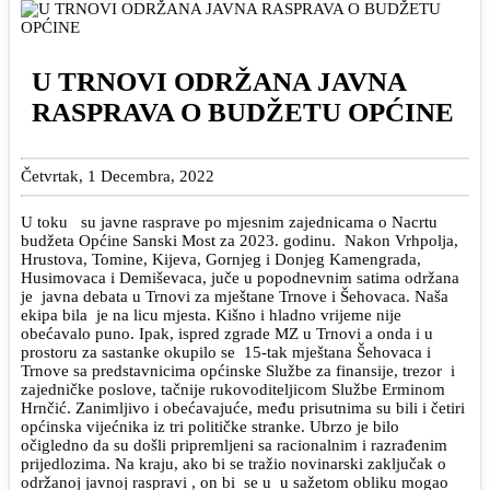
U TRNOVI ODRŽANA JAVNA
RASPRAVA O BUDŽETU OPĆINE
Četvrtak, 1 Decembra, 2022
U toku su javne rasprave po mjesnim zajednicama o Nacrtu
budžeta Općine Sanski Most za 2023. godinu. Nakon Vrhpolja,
Hrustova, Tomine, Kijeva, Gornjeg i Donjeg Kamengrada,
Husimovaca i Demiševaca, juče u popodnevnim satima održana
je javna debata u Trnovi za mještane Trnove i Šehovaca. Naša
ekipa bila je na licu mjesta. Kišno i hladno vrijeme nije
obećavalo puno. Ipak, ispred zgrade MZ u Trnovi a onda i u
prostoru za sastanke okupilo se 15-tak mještana Šehovaca i
Trnove sa predstavnicima općinske Službe za finansije, trezor i
zajedničke poslove, tačnije rukovoditeljicom Službe Erminom
Hrnčić. Zanimljivo i obećavajuće, među prisutnima su bili i četiri
općinska vijećnika iz tri političke stranke. Ubrzo je bilo
očigledno da su došli pripremljeni sa racionalnim i razrađenim
prijedlozima. Na kraju, ako bi se tražio novinarski zaključak o
održanoj javnoj raspravi , on bi se u u sažetom obliku mogao