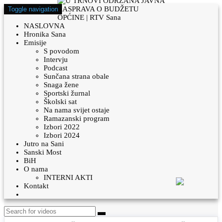
Toggle navigation
NASLOVNA
Hronika Sana
Emisije
S povodom
Intervju
Podcast
Sunčana strana obale
Snaga žene
Sportski žurnal
Školski sat
Na nama svijet ostaje
Ramazanski program
Izbori 2022
Izbori 2024
Jutro na Sani
Sanski Most
BiH
O nama
INTERNI AKTI
Kontakt