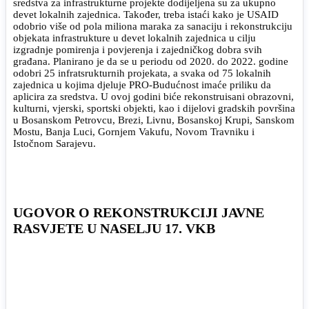
sredstva za infrastrukturne projekte dodijeljena su za ukupno
devet lokalnih zajednica. Također, treba istaći kako je USAID
odobrio više od pola miliona maraka za sanaciju i rekonstrukciju
objekata infrastrukture u devet lokalnih zajednica u cilju
izgradnje pomirenja i povjerenja i zajedničkog dobra svih
građana. Planirano je da se u periodu od 2020. do 2022. godine
odobri 25 infratsrukturnih projekata, a svaka od 75 lokalnih
zajednica u kojima djeluje PRO-Budućnost imaće priliku da
aplicira za sredstva. U ovoj godini biće rekonstruisani obrazovni,
kulturni, vjerski, sportski objekti, kao i dijelovi gradskih površina
u Bosanskom Petrovcu, Brezi, Livnu, Bosanskoj Krupi, Sanskom
Mostu, Banja Luci, Gornjem Vakufu, Novom Travniku i
Istočnom Sarajevu.
UGOVOR O REKONSTRUKCIJI JAVNE
RASVJETE U NASELJU 17. VKB