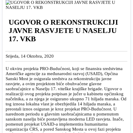
UGOVOR O REKONSTRUKCIJI
JAVNE RASVJETE U NASELJU
17. VKB
Srijeda, 14 Oktobra, 2020
U okviru projekta PRO-Budućnost, koji se finansira sredstvima
Američke agencije za međunarodni razvoj (USAID), Općina
Sanski Most je osigurala sredstva za rekonstrukciju javne
rasvjete, a ovim projektom biće obuhvaćene glavne
saobraćajnice u Naselju 17. viteške krajiške brigade. Ugovor o
realizaciji ovog projekta potpisan je jučer u kabinetu općinskog
načelnika, a za njega je osigurano ukupno 71 hiljada maraka. Od
tog iznosa lokalna vlast je obezbjedila 14 hiljada maraka, a
preostali iznos osiguran je kroz projekat PRO-Budućnost. U
narednom periodu u glavnim saobraćajnicama u pomenutom
sanskom naselju biće postavljena moderna LED rasvjeta. Inače,
pomenuti projekat USAID-a implementira humanitarna
organizacija CRS, a pored Sanskog Mosta u ovoj fazi projekta