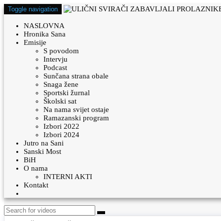
Toggle navigation
NASLOVNA
Hronika Sana
Emisije
S povodom
Intervju
Podcast
Sunčana strana obale
Snaga žene
Sportski žurnal
Školski sat
Na nama svijet ostaje
Ramazanski program
Izbori 2022
Izbori 2024
Jutro na Sani
Sanski Most
BiH
O nama
INTERNI AKTI
Kontakt