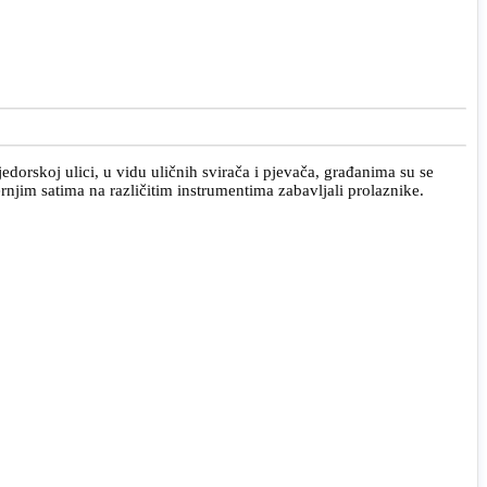
edorskoj ulici, u vidu uličnih svirača i pjevača, građanima su se
černjim satima na različitim instrumentima zabavljali prolaznike.