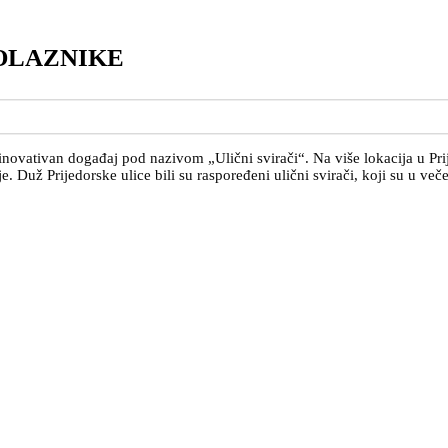
ROLAZNIKE
inovativan događaj pod nazivom „Ulični svirači“. Na više lokacija u Prij
je. Duž Prijedorske ulice bili su raspoređeni ulični svirači, koji su u ve