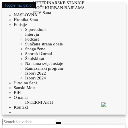
Toggle navigation
NASLOVNA
Hronika Sana
Emisije
S povodom
Intervju
Podcast
Sunčana strana obale
Snaga žene
Sportski žurnal
Školski sat
Na nama svijet ostaje
Ramazanski program
Izbori 2022
Izbori 2024
Jutro na Sani
Sanski Most
BiH
O nama
INTERNI AKTI
Kontakt