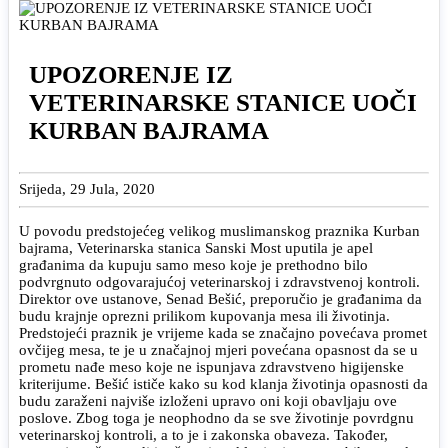
UPOZORENJE IZ
VETERINARSKE STANICE UOČI
KURBAN BAJRAMA
Srijeda, 29 Jula, 2020
U povodu predstojećeg velikog muslimanskog praznika Kurban
bajrama, Veterinarska stanica Sanski Most uputila je apel
građanima da kupuju samo meso koje je prethodno bilo
podvrgnuto odgovarajućoj veterinarskoj i zdravstvenoj kontroli.
Direktor ove ustanove, Senad Bešić, preporučio je građanima da
budu krajnje oprezni prilikom kupovanja mesa ili životinja.
Predstojeći praznik je vrijeme kada se značajno povećava promet
ovčijeg mesa, te je u značajnoj mjeri povećana opasnost da se u
prometu nađe meso koje ne ispunjava zdravstveno higijenske
kriterijume. Bešić ističe kako su kod klanja životinja opasnosti da
budu zaraženi najviše izloženi upravo oni koji obavljaju ove
poslove. Zbog toga je neophodno da se sve životinje povrdgnu
veterinarskoj kontroli, a to je i zakonska obaveza. Također,