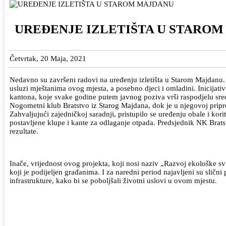
UREĐENJE IZLETIŠTA U STARO
Četvrtak, 20 Maja, 2021
Nedavno su završeni radovi na uređenju izletišta u Starom Majdanu. 
usluzi mještanima ovog mjesta, a posebno djeci i omladini. Inicijati
kantona, koje svake godine putem javnog poziva vrši raspodjelu sreds
Nogometni klub Bratstvo iz Starog Majdana, dok je u njegovoj pripre
Zahvaljujući zajedničkoj saradnji, pristupilo se uređenju obale i kor
postavljene klupe i kante za odlaganje otpada. Predsjednik NK Bratst
rezultate.
Inače, vrijednost ovog projekta, koji nosi naziv „Razvoj ekološke sv
koji je podijeljen građanima. I za naredni period najavljeni su sličn
infrastrukture, kako bi se poboljšali životni uslovi u ovom mjestu.