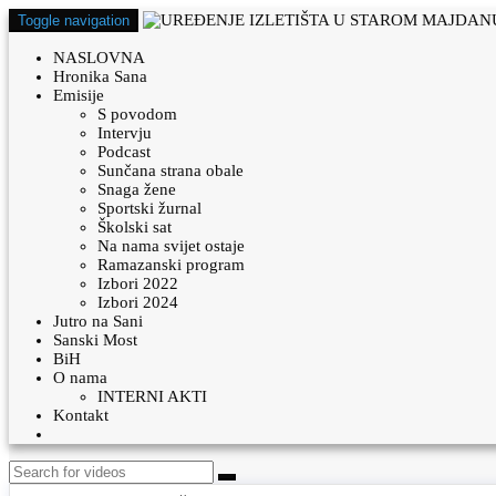
Toggle navigation
NASLOVNA
Hronika Sana
Emisije
S povodom
Intervju
Podcast
Sunčana strana obale
Snaga žene
Sportski žurnal
Školski sat
Na nama svijet ostaje
Ramazanski program
Izbori 2022
Izbori 2024
Jutro na Sani
Sanski Most
BiH
O nama
INTERNI AKTI
Kontakt