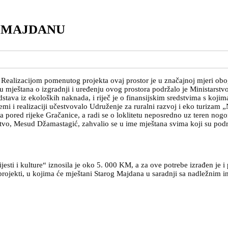
M MAJDANU
Realizacijom pomenutog projekta ovaj prostor je u značajnoj mjeri oboga
vu mještana o izgradnji i uređenju ovog prostora podržalo je Ministarstv
tava iz ekoloških naknada, i riječ je o finansijskim sredstvima s kojima
mi i realizaciji učestvovalo Udruženje za ruralni razvoj i eko turizam
ita pored rijeke Gračanice, a radi se o loklitetu neposredno uz teren nog
vo, Mesud Džamastagić, zahvalio se u ime mještana svima koji su podržal
ijesti i kulture“ iznosila je oko 5. 000 KM, a za ove potrebe izrađen j
i projekti, u kojima će mještani Starog Majdana u saradnji sa nadležnim i