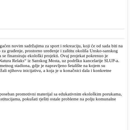
ćen novim sadržajima za sport i rekreaciju, koji će od sada biti na
o za građenje, prostorno uređenje i zaštitu okoliša Unsko-sanskog
 se finansiraju ekološki projekti. Ovaj projekat pokrenuo je
 „Natura Relaks“ iz Sanskog Mosta, uz podršku kancelarije SLUP-a.
ometnog stadiona, gdje je napravljeno šetalište na kojem su
i njihovu inicijativu, a koja je u konačnici dala i konkretne
e i poseban promotivni materijal sa edukativnim ekološkim porukama,
nstitucijama, pokušati rješiti ostale probleme na polju komunalne