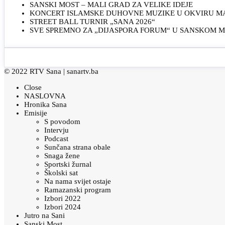
SANSKI MOST – MALI GRAD ZA VELIKE IDEJE
KONCERT ISLAMSKE DUHOVNE MUZIKE U OKVIRU MAN
STREET BALL TURNIR „SANA 2026“
SVE SPREMNO ZA „DIJASPORA FORUM“ U SANSKOM 
© 2022 RTV Sana |
sanartv.ba
Close
NASLOVNA
Hronika Sana
Emisije
S povodom
Intervju
Podcast
Sunčana strana obale
Snaga žene
Sportski žurnal
Školski sat
Na nama svijet ostaje
Ramazanski program
Izbori 2022
Izbori 2024
Jutro na Sani
Sanski Most