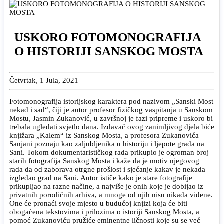
USKORO FOTOMONOGRAFIJA
O HISTORIJI SANSKOG MOSTA
Četvrtak, 1 Jula, 2021
Fotomonografija istorijskog karaktera pod nazivom „Sanski Most
nekad i sad“, čiji je autor profesor fizičkog vaspitanja u Sanskom
Mostu, Jasmin Zukanović, u završnoj je fazi pripreme i uskoro bi
trebala ugledati svjetlo dana. Izdavač ovog zanimljivog djela biće
knjižara „Kalem“ iz Sanskog Mosta, a profesora Zukanovića
Sanjani poznaju kao zaljubljenika u historiju i ljepote grada na
Sani. Tokom dokumentarističkog rada prikupio je ogroman broj
starih fotografija Sanskog Mosta i kaže da je motiv njegovog
rada da od zaborava otrgne prošlost i sjećanje kakav je nekada
izgledao grad na Sani. Autor ističe kako je stare fotografije
prikupljao na razne načine, a najviše je onih koje je dobijao iz
privatnih porodičnih arhiva, a mnoge od njih nisu nikada viđene.
One će pronaći svoje mjesto u budućoj knjizi koja će biti
obogaćena tekstovima i prilozima o istoriji Sanskog Mosta, a
pomoć Zukanoviću pružiće eminentne ličnosti koje su se već