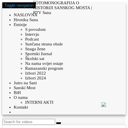
Toggle navigation
NASLOVNA
Hronika Sana
Emisije
S povodom
Intervju
Podcast
Sunčana strana obale
Snaga žene
Sportski žurnal
Školski sat
Na nama svijet ostaje
Ramazanski program
Izbori 2022
Izbori 2024
Jutro na Sani
Sanski Most
BiH
O nama
INTERNI AKTI
Kontakt