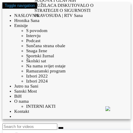
Toggle navigation
NASLOVNA
Hronika Sana
Emisije
S povodom
Intervju
Podcast
Sunčana strana obale
Snaga žene
Sportski žurnal
Školski sat
Na nama svijet ostaje
Ramazanski program
Izbori 2022
Izbori 2024
Jutro na Sani
Sanski Most
BiH
O nama
INTERNI AKTI
Kontakt