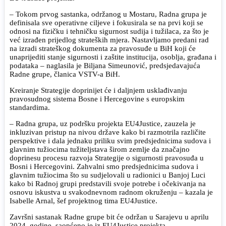
– Tokom prvog sastanka, održanog u Mostaru, Radna grupa je
definisala sve operativne ciljeve i fokusirala se na prvi koji se
odnosi na fizičku i tehničku sigurnost sudija i tužilaca, za što je
već izrađen prijedlog strateških mjera. Nastavljamo predani rad
na izradi strateškog dokumenta za pravosuđe u BiH koji će
unaprijediti stanje sigurnosti i zaštite institucija, osoblja, građana i
podataka – naglasila je Biljana Simeunović, predsjedavajuća
Radne grupe, članica VSTV-a BiH.
Kreiranje Strategije doprinijet će i daljnjem usklađivanju
pravosudnog sistema Bosne i Hercegovine s europskim
standardima.
– Radna grupa, uz podršku projekta EU4Justice, zauzela je
inkluzivan pristup na nivou države kako bi razmotrila različite
perspektive i dala jednaku priliku svim predsjednicima sudova i
glavnim tužiocima tužiteljstava širom zemlje da značajno
doprinesu procesu razvoja Strategije o sigurnosti pravosuđa u
Bosni i Hercegovini. Zahvalni smo predsjednicima sudova i
glavnim tužiocima što su sudjelovali u radionici u Banjoj Luci
kako bi Radnoj grupi predstavili svoje potrebe i očekivanja na
osnovu iskustva u svakodnevnom radnom okruženju – kazala je
Isabelle Arnal, šef projektnog tima EU4Justice.
Završni sastanak Radne grupe bit će održan u Sarajevu u aprilu
2024. godine, saopćeno je iz EU4Justice projekta.