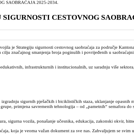
 SIGURNOSTI CESTOVNOG SAOBRAĆA
ojila je Strategiju sigurnosti cestovnog saobraćaja za područje Kantona
 u cilju značajnog smanjenja broja poginulih i povrijeđenih u saobraća
edukativnih, infrastrukturnih i institucionalnih, uz saradnju više sektora,
 izgradnju sigurnih pješačkih i biciklističkih staza, uklanjanje opasnih 
grupe, primjena savremenih tehnologija – od „pametnih“ semafora do sist
ura, sigurna vozila, ponašanje učesnika, edukacija, zakonski okvir, hitne 
raćaja, koja je veoma važan dokument za sve nas. Zahvaljujem se svim uč