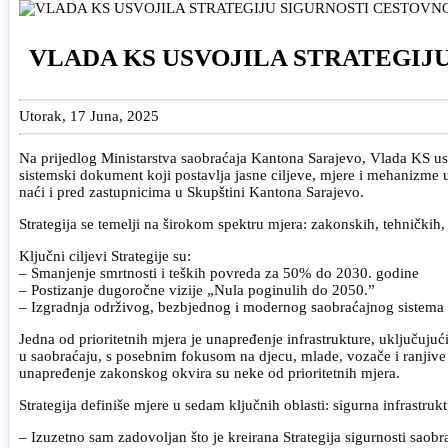
VLADA KS USVOJILA STRATEGIJU
Utorak, 17 Juna, 2025
Na prijedlog Ministarstva saobraćaja Kantona Sarajevo, Vlada KS usv
sistemski dokument koji postavlja jasne ciljeve, mjere i mehanizme
naći i pred zastupnicima u Skupštini Kantona Sarajevo.
Strategija se temelji na širokom spektru mjera: zakonskih, tehničkih, 
Ključni ciljevi Strategije su:
– Smanjenje smrtnosti i teških povreda za 50% do 2030. godine
– Postizanje dugoročne vizije „Nula poginulih do 2050.”
– Izgradnja održivog, bezbjednog i modernog saobraćajnog sistema
Jedna od prioritetnih mjera je unapređenje infrastrukture, uključujući
u saobraćaju, s posebnim fokusom na djecu, mlade, vozače i ranjive 
unapređenje zakonskog okvira su neke od prioritetnih mjera.
Strategija definiše mjere u sedam ključnih oblasti: sigurna infrastrukt
– Izuzetno sam zadovoljan što je kreirana Strategija sigurnosti saob