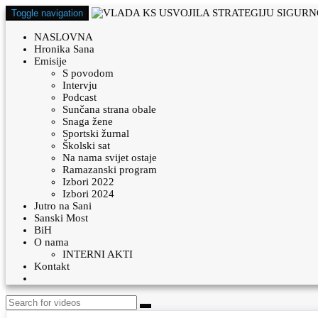
Toggle navigation
NASLOVNA
Hronika Sana
Emisije
S povodom
Intervju
Podcast
Sunčana strana obale
Snaga žene
Sportski žurnal
Školski sat
Na nama svijet ostaje
Ramazanski program
Izbori 2022
Izbori 2024
Jutro na Sani
Sanski Most
BiH
O nama
INTERNI AKTI
Kontakt