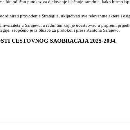
ama biti odličan putokaz za djelovanje i jačanje saradnje, kako bismo ispun
koordinirati provođenje Strategije, uključivati sve relevantne aktere i os
iverziteta u Sarajevu, a radni tim koji je učestvovao u pripremi prijedloga
ategije, saopćeno je iz Službe za protokol i press Kantona Sarajevo.
STI CESTOVNOG SAOBRAĆAJA 2025-2034.