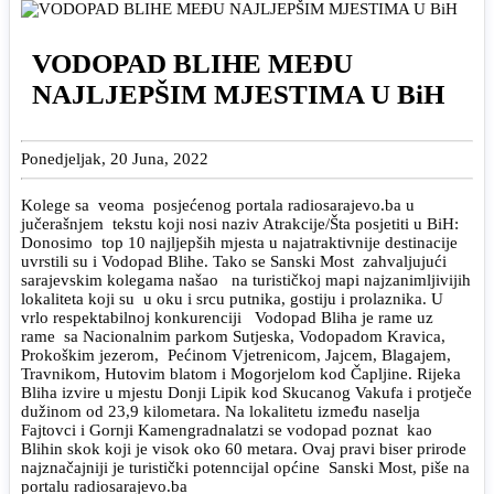
VODOPAD BLIHE MEĐU
NAJLJEPŠIM MJESTIMA U BiH
Ponedjeljak, 20 Juna, 2022
Kolege sa veoma posjećenog portala radiosarajevo.ba u
jučerašnjem tekstu koji nosi naziv Atrakcije/Šta posjetiti u BiH:
Donosimo top 10 najljepših mjesta u najatraktivnije destinacije
uvrstili su i Vodopad Blihe. Tako se Sanski Most zahvaljujući
sarajevskim kolegama našao na turističkoj mapi najzanimljivijih
lokaliteta koji su u oku i srcu putnika, gostiju i prolaznika. U
vrlo respektabilnoj konkurenciji Vodopad Bliha je rame uz
rame sa Nacionalnim parkom Sutjeska, Vodopadom Kravica,
Prokoškim jezerom, Pećinom Vjetrenicom, Jajcem, Blagajem,
Travnikom, Hutovim blatom i Mogorjelom kod Čapljine. Rijeka
Bliha izvire u mjestu Donji Lipik kod Skucanog Vakufa i protječe
dužinom od 23,9 kilometara. Na lokalitetu između naselja
Fajtovci i Gornji Kamengradnalatzi se vodopad poznat kao
Blihin skok koji je visok oko 60 metara. Ovaj pravi biser prirode
najznačajniji je turistički potenncijal općine Sanski Most, piše na
portalu radiosarajevo.ba