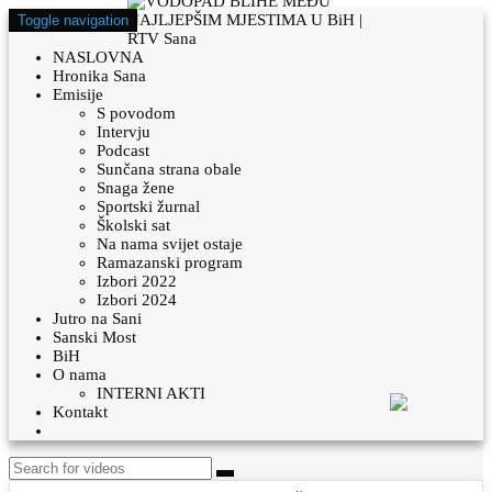
Toggle navigation
NASLOVNA
Hronika Sana
Emisije
S povodom
Intervju
Podcast
Sunčana strana obale
Snaga žene
Sportski žurnal
Školski sat
Na nama svijet ostaje
Ramazanski program
Izbori 2022
Izbori 2024
Jutro na Sani
Sanski Most
BiH
O nama
INTERNI AKTI
Kontakt