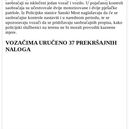
saobraćaji su isklučeni jedan vozač i vozilo. U pojačanoj kontroli
saobraćaja su učestvovale dvije motorizovane i dvije pješačke
patrlole. Iz Policijske stanice Sanski Most naglašavaju da će se
saobraćajne kontrole nastaviti i u narednom periodu, te se
upozoravaju vozači da se pridržavaju saobraćajnih propisa, kako
policijski službenici na terenu ne bi morali provoditi kaznene
mjere.
VOZAČIMA URUČENO 37 PREKRŠAJNIH
NALOGA