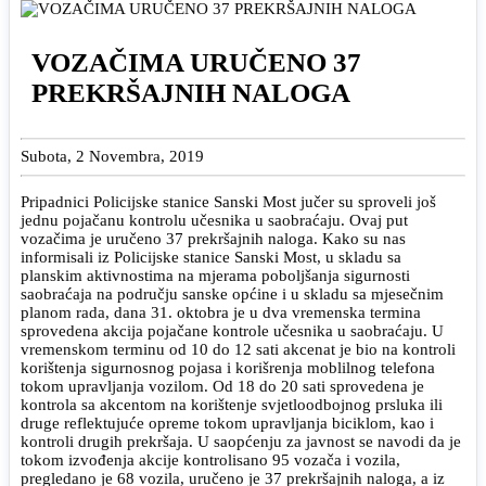
VOZAČIMA URUČENO 37
PREKRŠAJNIH NALOGA
Subota, 2 Novembra, 2019
Pripadnici Policijske stanice Sanski Most jučer su sproveli još
jednu pojačanu kontrolu učesnika u saobraćaju. Ovaj put
vozačima je uručeno 37 prekršajnih naloga. Kako su nas
informisali iz Policijske stanice Sanski Most, u skladu sa
planskim aktivnostima na mjerama poboljšanja sigurnosti
saobraćaja na području sanske općine i u skladu sa mjesečnim
planom rada, dana 31. oktobra je u dva vremenska termina
sprovedena akcija pojačane kontrole učesnika u saobraćaju. U
vremenskom terminu od 10 do 12 sati akcenat je bio na kontroli
korištenja sigurnosnog pojasa i korišrenja moblilnog telefona
tokom upravljanja vozilom. Od 18 do 20 sati sprovedena je
kontrola sa akcentom na korištenje svjetloodbojnog prsluka ili
druge reflektujuće opreme tokom upravljanja biciklom, kao i
kontroli drugih prekršaja. U saopćenju za javnost se navodi da je
tokom izvođenja akcije kontrolisano 95 vozača i vozila,
pregledano je 68 vozila, uručeno je 37 prekršajnih naloga, a iz