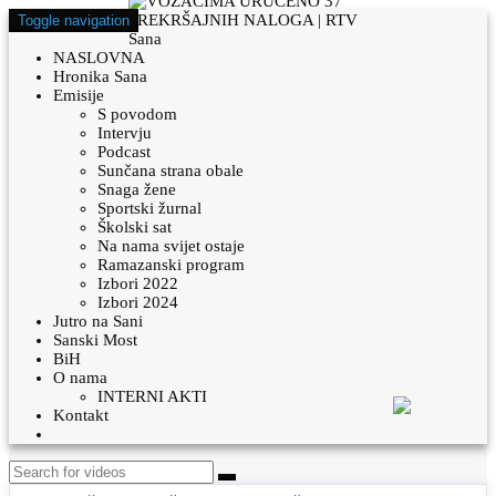
Toggle navigation
NASLOVNA
Hronika Sana
Emisije
S povodom
Intervju
Podcast
Sunčana strana obale
Snaga žene
Sportski žurnal
Školski sat
Na nama svijet ostaje
Ramazanski program
Izbori 2022
Izbori 2024
Jutro na Sani
Sanski Most
BiH
O nama
INTERNI AKTI
Kontakt