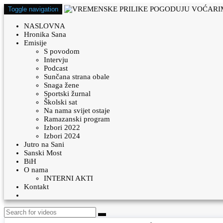
Toggle navigation
NASLOVNA
Hronika Sana
Emisije
S povodom
Intervju
Podcast
Sunčana strana obale
Snaga žene
Sportski žurnal
Školski sat
Na nama svijet ostaje
Ramazanski program
Izbori 2022
Izbori 2024
Jutro na Sani
Sanski Most
BiH
O nama
INTERNI AKTI
Kontakt