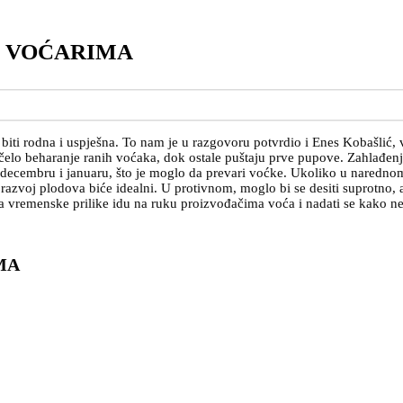
U VOĆARIMA
a biti rodna i uspješna. To nam je u razgovoru potvrdio i Enes Kobašlić,
čelo beharanje ranih voćaka, dok ostale puštaju prve pupove. Zahlađenje
u decembru i januaru, što je moglo da prevari voćke. Ukoliko u naredno
razvoj plodova biće idealni. U protivnom, moglo bi se desiti suprotno, a 
da vremenske prilike idu na ruku proizvođačima voća i nadati se kako n
MA