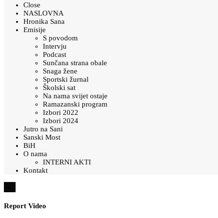
Close
NASLOVNA
Hronika Sana
Emisije
S povodom
Intervju
Podcast
Sunčana strana obale
Snaga žene
Sportski žurnal
Školski sat
Na nama svijet ostaje
Ramazanski program
Izbori 2022
Izbori 2024
Jutro na Sani
Sanski Most
BiH
O nama
INTERNI AKTI
Kontakt
×
Report Video