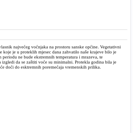
 vlasnik najvećeg voćnjaka na prostoru sanske općine. Vegetativni
 koje je u proteklih mjesec dana zahvatilo naše krajeve bilo je
m periodu ne bude ekstremnih temperatura i mrazeva, te
izgledi da se zaštiti voće su minimalni. Protekla godina bila je
eće doći do esktremnih poremećaja vremenskih prilika.