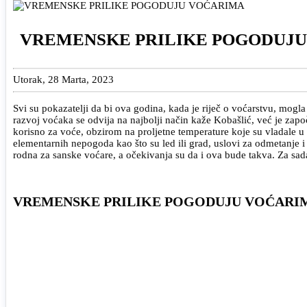
VREMENSKE PRILIKE POGODUJ
Utorak, 28 Marta, 2023
Svi su pokazatelji da bi ova godina, kada je riječ o voćarstvu, mogl
razvoj voćaka se odvija na najbolji način kaže Kobašlić, već je zapo
korisno za voće, obzirom na proljetne temperature koje su vladale 
elementarnih nepogoda kao što su led ili grad, uslovi za odmetanje i 
rodna za sanske voćare, a očekivanja su da i ova bude takva. Za sa
VREMENSKE PRILIKE POGODUJU VOĆARI