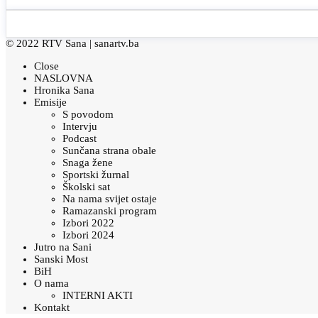
© 2022 RTV Sana |
sanartv.ba
Close
NASLOVNA
Hronika Sana
Emisije
S povodom
Intervju
Podcast
Sunčana strana obale
Snaga žene
Sportski žurnal
Školski sat
Na nama svijet ostaje
Ramazanski program
Izbori 2022
Izbori 2024
Jutro na Sani
Sanski Most
BiH
O nama
INTERNI AKTI
Kontakt