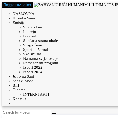
Toggle navigation
NASLOVNA
Hronika Sana
Emisije
S povodom
Intervju
Podcast
Sunčana strana obale
Snaga žene
Sportski žurnal
Školski sat
Na nama svijet ostaje
Ramazanski program
Izbori 2022
Izbori 2024
Jutro na Sani
Sanski Most
BiH
O nama
INTERNI AKTI
Kontakt