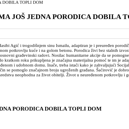
A JOŠ JEDNA PORODICA DOBILA T
Hasibi Agić i trogodišnjem sinu Ismailu, adaptiran je i preuređen por
enom potkrovlju kuće i na golom betonu. Porodica živi bez stalnih izvora
 ni osnovni građevinski radovi. Nosilac humanitarne akcije da se pomogn
rlo kratkom roku prikupljena je značajna materijalna pomoć te im je ada
eđenom i udobnom domu. Inače, treba istaći kako je zahvaljujući Socija
aj način se pomoglo značajnom broju ugroženih građana. Šaćirović je dob
je sredstva neophodna za život obitelji. Život u neuređenom potkrovlju i 
DNA PORODICA DOBILA TOPLI DOM