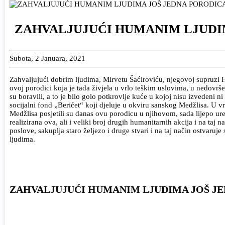
ZAHVALJUJUĆI HUMANIM LJUDIM
Subota, 2 Januara, 2021
Zahvaljujući dobrim ljudima, Mirvetu Šaćiroviću, njegovoj supruzi 
ovoj porodici koja je tada živjela u vrlo teškim uslovima, u nedovrš
su boravili, a to je bilo golo potkrovlje kuće u kojoj nisu izvedeni
socijalni fond „Berićet“ koji djeluje u okviru sanskog Medžlisa. U v
Medžlisa posjetili su danas ovu porodicu u njihovom, sada lijepo ur
realizirana ova, ali i veliki broj drugih humanitarnih akcija i na t
poslove, sakuplja staro željezo i druge stvari i na taj način ostvaru
ljudima.
ZAHVALJUJUĆI HUMANIM LJUDIMA JOŠ JE