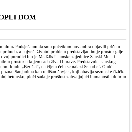
OPLI DOM
odični dom. Podsjećamo da smo početkom novembra objavili priču o
 prihoda, a najveći životni problem predstavljao im je prostor gdje
e ovoj porodici bio je Medžlis Islamske zajednice Sanski Most i
ptiran prostor u kojem sada žive i borave. Predstavnici sanskog
lnom fondu „Berićet“, na čijem čelu se nalazi Senad ef. Omić
ro poznat Sanjanima kao radišan čovjek, koji obavlja sezonske fizičke
goloj betonskoj ploči sada je prošlost zahvaljujući humanosti i dobrim