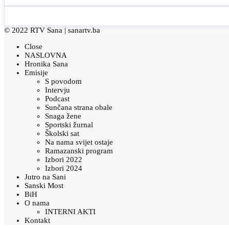
© 2022 RTV Sana |
sanartv.ba
Close
NASLOVNA
Hronika Sana
Emisije
S povodom
Intervju
Podcast
Sunčana strana obale
Snaga žene
Sportski žurnal
Školski sat
Na nama svijet ostaje
Ramazanski program
Izbori 2022
Izbori 2024
Jutro na Sani
Sanski Most
BiH
O nama
INTERNI AKTI
Kontakt