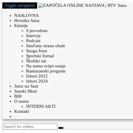
Toggle navigation
NASLOVNA
Hronika Sana
Emisije
S povodom
Intervju
Podcast
Sunčana strana obale
Snaga žene
Sportski žurnal
Školski sat
Na nama svijet ostaje
Ramazanski program
Izbori 2022
Izbori 2024
Jutro na Sani
Sanski Most
BiH
O nama
INTERNI AKTI
Kontakt