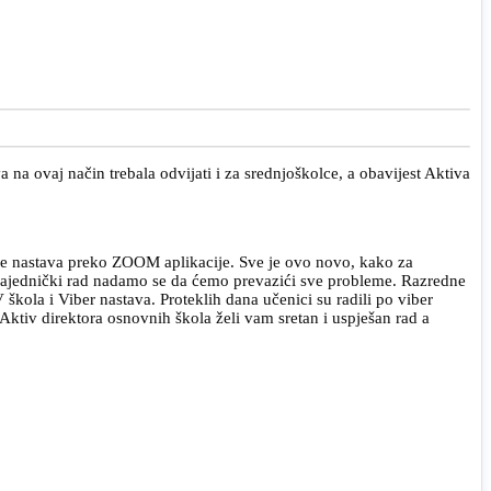
a ovaj način trebala odvijati i za srednjoškolce, a obavijest Aktiva
ine nastava preko ZOOM aplikacije. Sve je ovo novo, kako za
z zajednički rad nadamo se da ćemo prevazići sve probleme. Razredne
škola i Viber nastava. Proteklih dana učenici su radili po viber
 Aktiv direktora osnovnih škola želi vam sretan i uspješan rad a