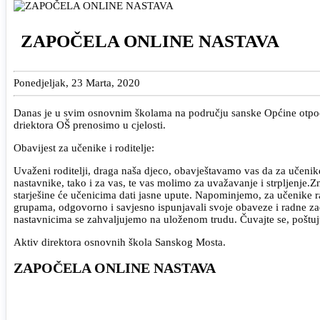
ZAPOČELA ONLINE NASTAVA
Ponedjeljak, 23 Marta, 2020
Danas je u svim osnovnim školama na području sanske Općine otpočela
driektora OŠ prenosimo u cjelosti.
Obavijest za učenike i roditelje:
Uvaženi roditelji, draga naša djeco, obavještavamo vas da za učenik
nastavnike, tako i za vas, te vas molimo za uvažavanje i strpljenj
starješine će učenicima dati jasne upute. Napominjemo, za učenike raz
grupama, odgovorno i savjesno ispunjavali svoje obaveze i radne zada
nastavnicima se zahvaljujemo na uloženom trudu. Čuvajte se, poštuj
Aktiv direktora osnovnih škola Sanskog Mosta.
ZAPOČELA ONLINE NASTAVA