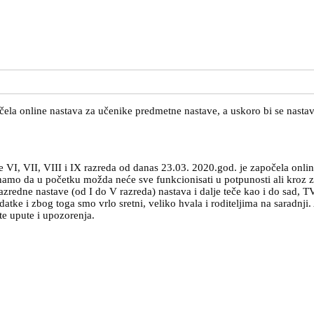
 online nastava za učenike predmetne nastave, a uskoro bi se nastava n
e VI, VII, VIII i IX razreda od danas 23.03. 2020.god. je započela onl
e.Znamo da u početku možda neće sve funkcionisati u potpunosti ali kro
redne nastave (od I do V razreda) nastava i dalje teče kao i do sad, TV 
tke i zbog toga smo vrlo sretni, veliko hvala i roditeljima na saradnji.
te upute i upozorenja.