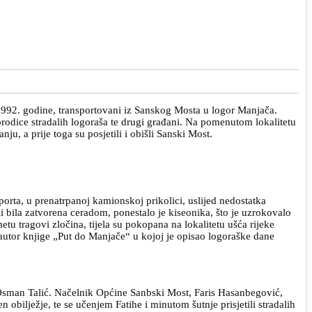
u 1992. godine, transportovani iz Sanskog Mosta u logor Manjača.
orodice stradalih logoraša te drugi građani. Na pomenutom lokalitetu
ju, a prije toga su posjetili i obišli Sanski Most.
rta, u prenatrpanoj kamionskoj prikolici, uslijed nedostatka
i bila zatvorena ceradom, ponestalo je kiseonika, što je uzrokovalo
tu tragovi zločina, tijela su pokopana na lokalitetu ušća rijeke
autor knjige „Put do Manjače“ u kojoj je opisao logoraške dane
 Osman Talić. Načelnik Općine Sanbski Most, Faris Hasanbegović,
 obilježje, te se učenjem Fatihe i minutom šutnje prisjetili stradalih