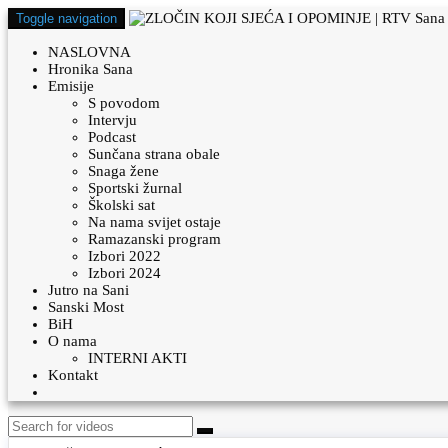
Toggle navigation
NASLOVNA
Hronika Sana
Emisije
S povodom
Intervju
Podcast
Sunčana strana obale
Snaga žene
Sportski žurnal
Školski sat
Na nama svijet ostaje
Ramazanski program
Izbori 2022
Izbori 2024
Jutro na Sani
Sanski Most
BiH
O nama
INTERNI AKTI
Kontakt