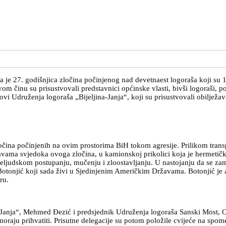
ena je 27. godišnjica zločina počinjenog nad devetnaest logoraša koji s
m činu su prisustvovali predstavnici općinske vlasti, bivši logoraši, p
i Udruženja logoraša „Bijeljina-Janja“, koji su prisustvovali obilježavan
ina počinjenih na ovim prostorima BiH tokom agresije. Prilikom transpo
javama svjedoka ovoga zločina, u kamionskoj prikolici koja je hermetičk
 neljudskom postupanju, mučenju i zloostavljanju. U nastojanju da se zame
Botonjić koji sada živi u Sjedinjenim Američkim Državama. Botonjić je 
ru.
ina-Janja“, Mehmed Đezić i predsjednik Udruženja logoraša Sanski Most,
moraju prihvatiti. Prisutne delegacije su potom položile cvijeće na spomen