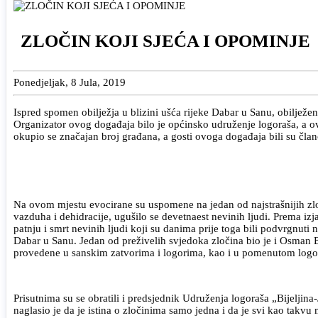
ZLOČIN KOJI SJEĆA I OPOMINJE
Ponedjeljak, 8 Jula, 2019
Ispred spomen obilježja u blizini ušća rijeke Dabar u Sanu, obiljež
Organizator ovog događaja bilo je općinsko udruženje logoraša, a ovo
okupio se značajan broj građana, a gosti ovoga događaja bili su članov
Na ovom mjestu evocirane su uspomene na jedan od najstrašnijih zloč
vazduha i dehidracije, ugušilo se devetnaest nevinih ljudi. Prema iz
patnju i smrt nevinih ljudi koji su danima prije toga bili podvrgnuti
Dabar u Sanu. Jedan od preživelih svjedoka zločina bio je i Osman 
provedene u sanskim zatvorima i logorima, kao i u pomenutom logo
Prisutnima su se obratili i predsjednik Udruženja logoraša „Bijelj
naglasio je da je istina o zločinima samo jedna i da je svi kao takvu 